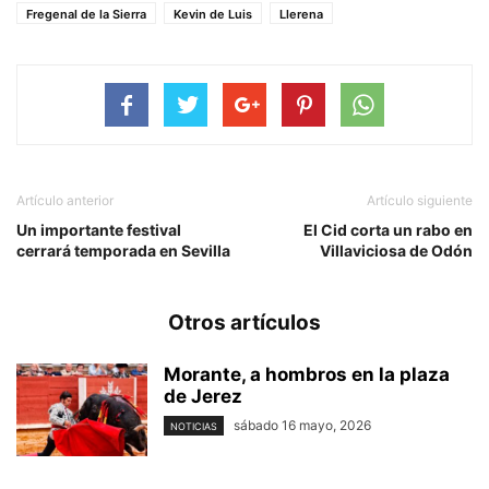
Fregenal de la Sierra
Kevin de Luis
Llerena
Artículo anterior
Artículo siguiente
Un importante festival
El Cid corta un rabo en
cerrará temporada en Sevilla
Villaviciosa de Odón
Otros artículos
Morante, a hombros en la plaza
de Jerez
sábado 16 mayo, 2026
NOTICIAS