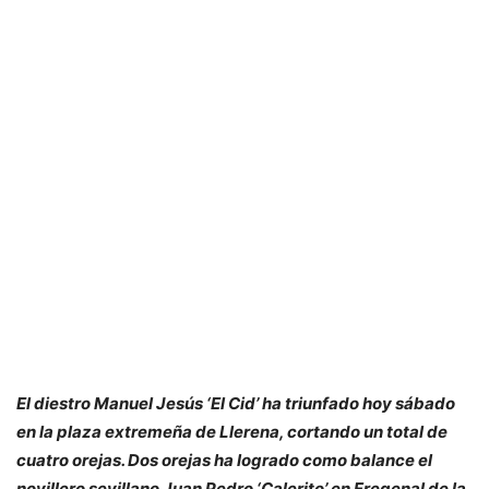
El diestro Manuel Jesús ‘El Cid’ ha triunfado hoy sábado
en la plaza extremeña de Llerena, cortando un total de
cuatro orejas. Dos orejas ha logrado como balance el
novillero sevillano Juan Pedro ‘Calerito’ en Fregenal de la