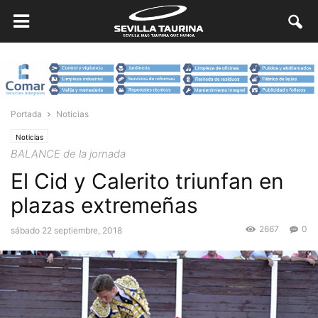
Portada
Noticias
Noticias
BALANCE de la jornada
El Cid y Calerito triunfan en
plazas extremeñas
2667
0
sábado 22 septiembre, 2018