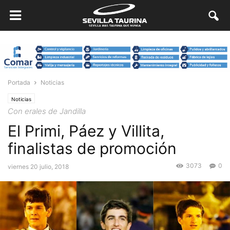
Portada
Noticias
Noticias
Con erales de Jandilla
El Primi, Páez y Villita,
finalistas de promoción
3073
0
viernes 20 julio, 2018