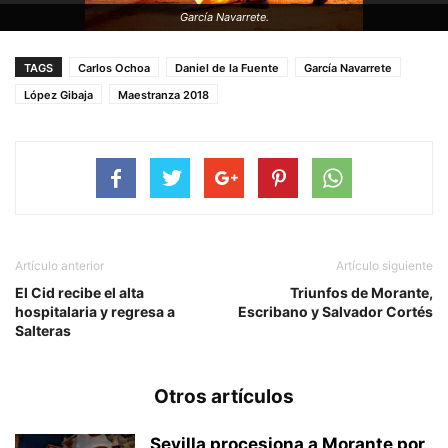
García Navarrete.
TAGS
Carlos Ochoa
Daniel de la Fuente
García Navarrete
López Gibaja
Maestranza 2018
Artículo anterior
Artículo siguiente
El Cid recibe el alta
Triunfos de Morante,
hospitalaria y regresa a
Escribano y Salvador Cortés
Salteras
Otros artículos
Sevilla procesiona a Morante por