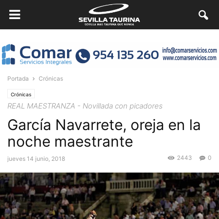
Portada
Crónicas
Crónicas
REAL MAESTRANZA - Novillada con picadores
García Navarrete, oreja en la
noche maestrante
2443
0
jueves 14 junio, 2018