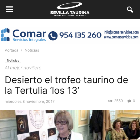
Portada
Noticias
Noticias
Al mejor novillero
Desierto el trofeo taurino de
la Tertulia ‘los 13’
2559
0
miércoles 8 noviembre, 2017