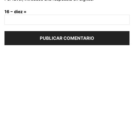
16 − diez =