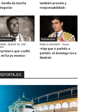
 Sevilla da mucha
también presión y
tegoría»
responsabilidad»
ntrevistas
Entrevistas
NUEL JESÚS 'EL CID' -
PABLO AGUADO - Torero
rero
«Hay que ir partido a
l primero que confió
partido: el domingo toca
 mí fui yo mismo»
Madrid»
REPORTAJES