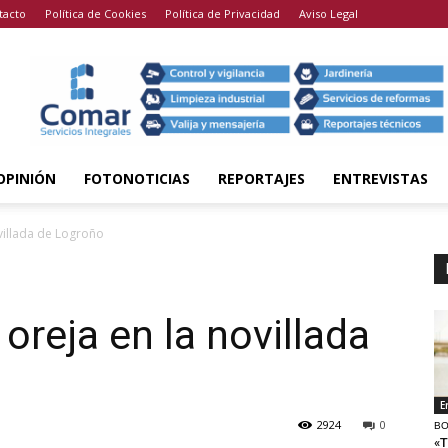
tacto
Política de Cookies
Política de Privacidad
Aviso Legal
OPINIÓN
FOTONOTICIAS
REPORTAJES
ENTREVISTAS
villada de Logroño
oreja en la novillada
E
2924
0
BO
«T