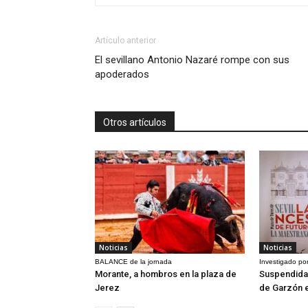
Artículo anterior
El sevillano Antonio Nazaré rompe con sus
apoderados
Otros artículos
Noticias
Noticias
BALANCE de la jornada
Investigado por
Morante, a hombros en la plaza de
Suspendida 
Jerez
de Garzón 