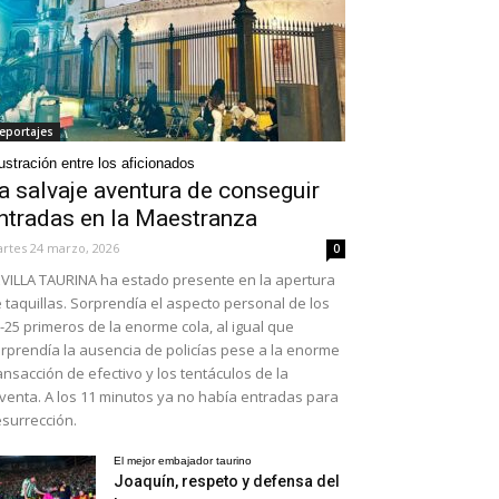
eportajes
ustración entre los aficionados
a salvaje aventura de conseguir
ntradas en la Maestranza
rtes 24 marzo, 2026
0
VILLA TAURINA ha estado presente en la apertura
 taquillas. Sorprendía el aspecto personal de los
-25 primeros de la enorme cola, al igual que
rprendía la ausencia de policías pese a la enorme
ansacción de efectivo y los tentáculos de la
venta. A los 11 minutos ya no había entradas para
surrección.
El mejor embajador taurino
Joaquín, respeto y defensa del