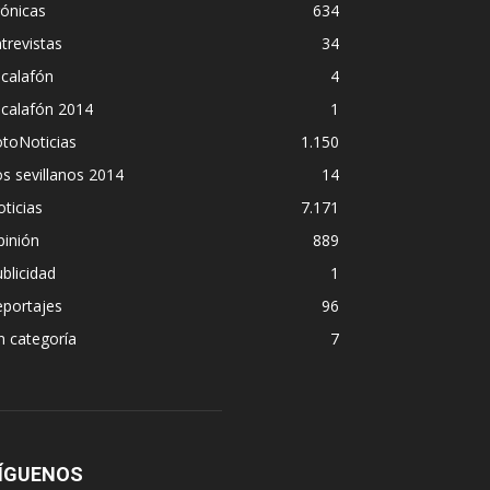
ónicas
634
trevistas
34
calafón
4
scalafón 2014
1
toNoticias
1.150
s sevillanos 2014
14
ticias
7.171
pinión
889
blicidad
1
eportajes
96
n categoría
7
ÍGUENOS