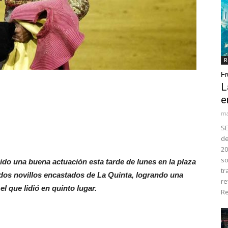
R
Fr
L
e
ma
SE
de
20
so
nido una buena actuación esta tarde de lunes en la plaza
tr
o dos novillos encastados de La Quinta, logrando una
re
el que lidió en quinto lugar.
Re