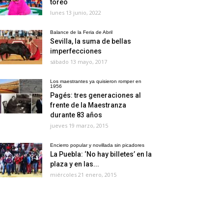
toreo
lunes 13 junio, 2022
Balance de la Feria de Abril
Sevilla, la suma de bellas
imperfecciones
sábado 13 mayo, 2017
Los maestrantes ya quisieron romper en
1956
Pagés: tres generaciones al
frente de la Maestranza
durante 83 años
jueves 19 marzo, 2015
Encierro popular y novillada sin picadores
La Puebla: ‘No hay billetes’ en la
plaza y en las...
miércoles 21 enero, 2015