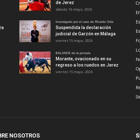
de Jerez
Cr
sábado 16 mayo, 2026
En
Es
Investigado por el caso de Ricardo Ortiz
za
Suspendida la declaración
E
judicial de Garzón en Málaga
Fo
viernes 15 mayo, 2026
Lo
BALANCE de la jornada
Morante, ovacionado en su
No
regreso a los ruedos en Jerez
O
viernes 15 mayo, 2026
Pu
R
Si
BRE NOSOTROS
S