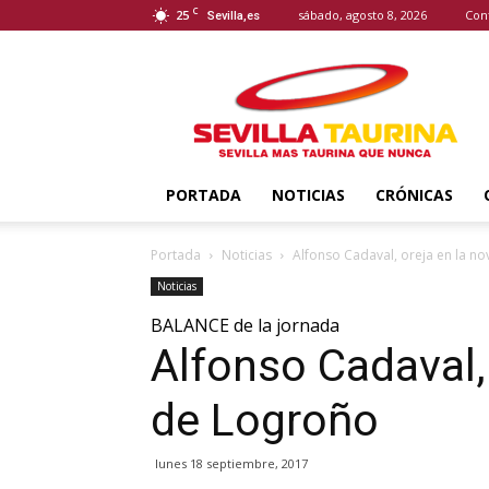
C
25
sábado, agosto 8, 2026
Con
Sevilla,es
Sevilla
Taurina
PORTADA
NOTICIAS
CRÓNICAS
Portada
Noticias
Alfonso Cadaval, oreja en la no
Noticias
BALANCE de la jornada
Alfonso Cadaval, 
de Logroño
lunes 18 septiembre, 2017