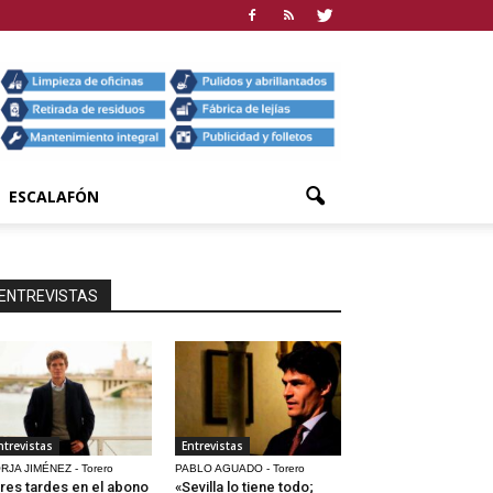
ESCALAFÓN
ENTREVISTAS
ntrevistas
Entrevistas
RJA JIMÉNEZ - Torero
PABLO AGUADO - Torero
res tardes en el abono
«Sevilla lo tiene todo;