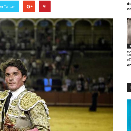
de
en Twitter
ca
E
MA
To
«E
en