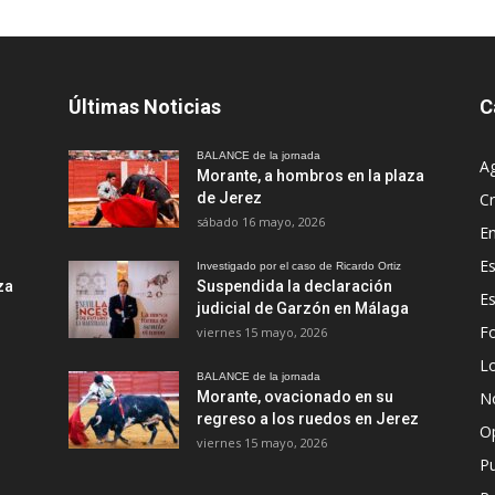
Últimas Noticias
C
BALANCE de la jornada
A
Morante, a hombros en la plaza
de Jerez
Cr
sábado 16 mayo, 2026
En
Es
Investigado por el caso de Ricardo Ortiz
za
Suspendida la declaración
E
judicial de Garzón en Málaga
Fo
viernes 15 mayo, 2026
Lo
BALANCE de la jornada
Morante, ovacionado en su
No
regreso a los ruedos en Jerez
O
viernes 15 mayo, 2026
Pu