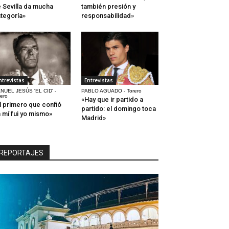
 Sevilla da mucha
también presión y
tegoría»
responsabilidad»
ntrevistas
Entrevistas
NUEL JESÚS 'EL CID' -
PABLO AGUADO - Torero
rero
«Hay que ir partido a
l primero que confió
partido: el domingo toca
 mí fui yo mismo»
Madrid»
REPORTAJES