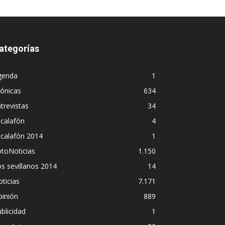
ategorías
genda
1
ónicas
634
trevistas
34
calafón
4
scalafón 2014
1
toNoticias
1.150
s sevillanos 2014
14
ticias
7.171
pinión
889
blicidad
1