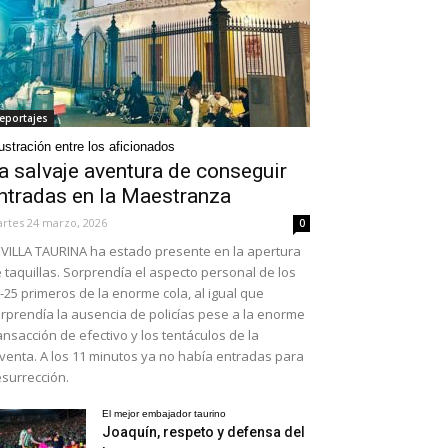
eportajes
ustración entre los aficionados
a salvaje aventura de conseguir
ntradas en la Maestranza
rtes 24 marzo, 2026
0
VILLA TAURINA ha estado presente en la apertura
 taquillas. Sorprendía el aspecto personal de los
-25 primeros de la enorme cola, al igual que
rprendía la ausencia de policías pese a la enorme
ansacción de efectivo y los tentáculos de la
venta. A los 11 minutos ya no había entradas para
surrección.
El mejor embajador taurino
Joaquín, respeto y defensa del