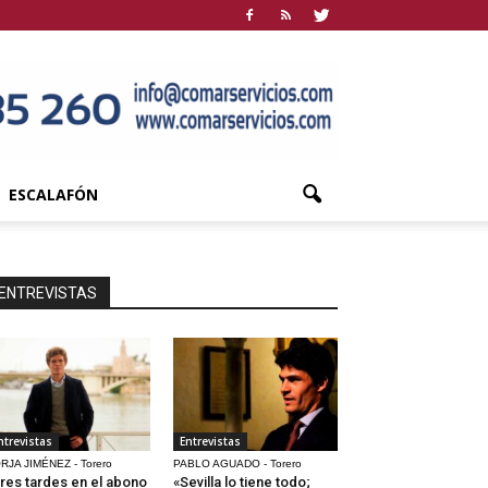
ESCALAFÓN
ENTREVISTAS
ntrevistas
Entrevistas
RJA JIMÉNEZ - Torero
PABLO AGUADO - Torero
res tardes en el abono
«Sevilla lo tiene todo;