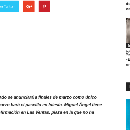
de
en Twitter
ca
E
MA
To
«E
en
gado se anunciará a finales de marzo como único
arzo hará el paseíllo en Iniesta. Miguel Ángel tiene
firmación en Las Ventas, plaza en la que no ha