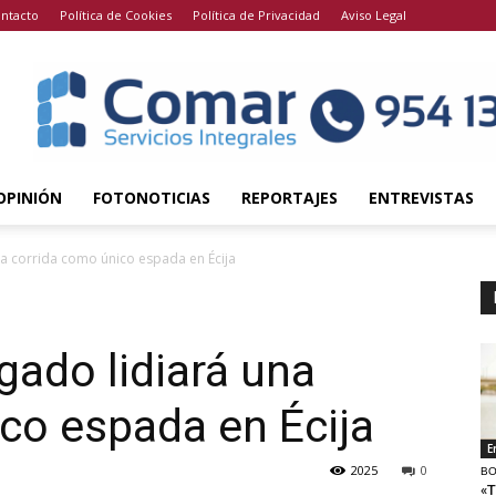
ntacto
Política de Cookies
Política de Privacidad
Aviso Legal
OPINIÓN
FOTONOTICIAS
REPORTAJES
ENTREVISTAS
na corrida como único espada en Écija
gado lidiará una
co espada en Écija
E
2025
0
BO
«T