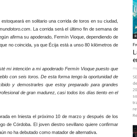
estoqueará en solitario una corrida de toros en su ciudad,
mundotoro.com
. La corrida será el último fin de semana de
R
 según afirma su apoderado, Fermín Vioque, dependiendo de
a que no coincida, ya que Écija está a unso 80 kilómetros de
Fr
L
e
ma
sté mi intención a mi apoderado Fermín Vioque puesto que
blo con seis toros. De esta forma tengo la oportunidad de
SE
de
cibido y demostrarles que estoy preparado para grandes
20
esional de gran madurez, casi todos los días tiento en el
so
tr
re
Re
da en Iniesta el próximo 10 de marzo y después de los
iego de Córdoba. El joven diestro sevillano quiere confirmar
e aún no ha debutado como matador de alternativa.