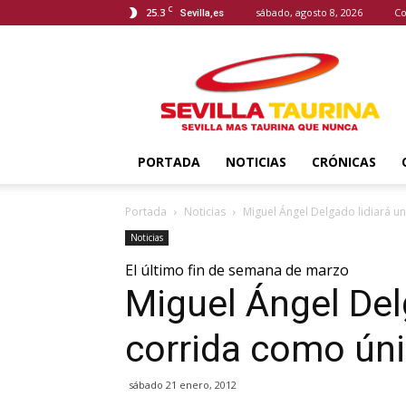
C
25.3
sábado, agosto 8, 2026
Co
Sevilla,es
Sevilla
Taurina
PORTADA
NOTICIAS
CRÓNICAS
Portada
Noticias
Miguel Ángel Delgado lidiará u
Noticias
El último fin de semana de marzo
Miguel Ángel Del
corrida como úni
sábado 21 enero, 2012