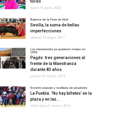
toreo
lunes 13 junio, 2022
Balance de la Feria de Abril
Sevilla, la suma de bellas
imperfecciones
sábado 13 mayo, 2017
Los maestrantes ya quisieron romper en
1956
Pagés: tres generaciones al
frente de la Maestranza
durante 83 años
jueves 19 marzo, 2015
Encierro popular y novillada sin picadores
La Puebla: ‘No hay billetes’ en la
plaza y en las...
miércoles 21 enero, 2015