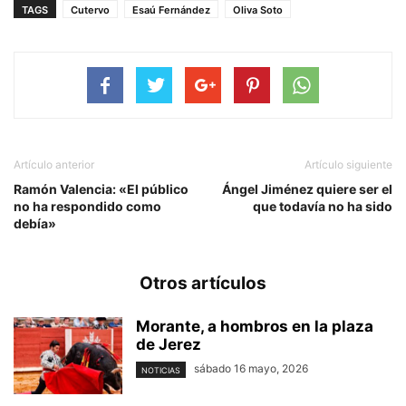
TAGS
Cutervo
Esaú Fernández
Oliva Soto
Artículo anterior
Artículo siguiente
Ramón Valencia: «El público
Ángel Jiménez quiere ser el
no ha respondido como
que todavía no ha sido
debía»
Otros artículos
Morante, a hombros en la plaza
de Jerez
sábado 16 mayo, 2026
NOTICIAS