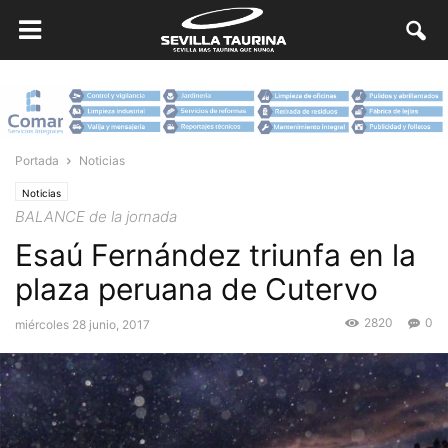
Portada
Noticias
Noticias
BALANCE de la jornada
Esaú Fernández triunfa en la
plaza peruana de Cutervo
2820
0
miércoles 28 junio, 2017