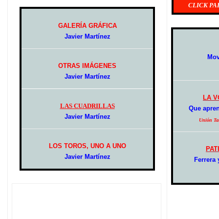
CLICK PA
GALERÍA GRÁFICA
Javier Martínez
Mov
OTRAS IMÁGENES
Javier Martínez
LA V
LAS CUADRILLAS
Que apren
Javier Martínez
Unión Tau
LOS TOROS, UNO A UNO
PAT
Javier Martínez
Ferrera 