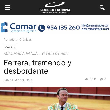
Portada
Crónicas
Crónicas
REAL MAESTRANZA - 9ª Feria de Abril
Ferrera, tremendo y
desbordante
3411
0
jueves 23 abril, 2015