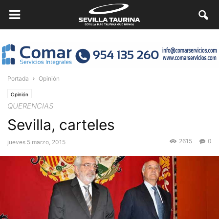
Portada
Opinión
Opinión
QUERENCIAS
Sevilla, carteles
2615
0
jueves 5 marzo, 2015