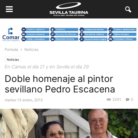
Portada
Noticias
Noticias
En Camas el día 21 y en Sevilla el día 29
Doble homenaje al pintor
sevillano Pedro Escacena
2241
0
martes 13 enero, 2015