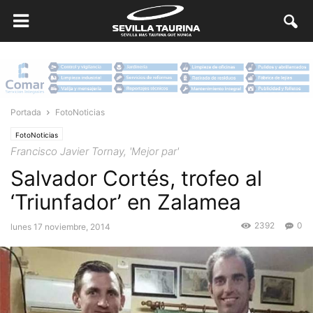
Portada
FotoNoticias
FotoNoticias
Francisco Javier Tornay, 'Mejor par'
Salvador Cortés, trofeo al
‘Triunfador’ en Zalamea
2392
0
lunes 17 noviembre, 2014