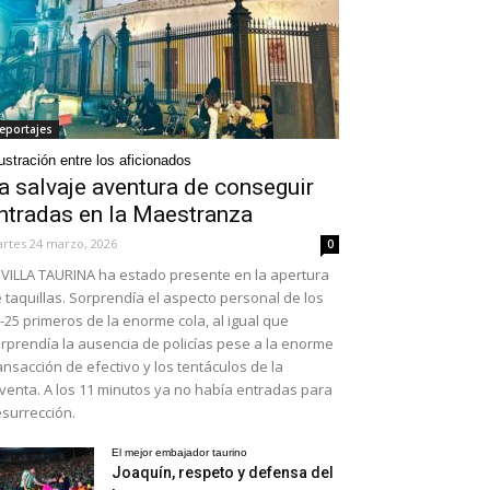
eportajes
ustración entre los aficionados
a salvaje aventura de conseguir
ntradas en la Maestranza
rtes 24 marzo, 2026
0
VILLA TAURINA ha estado presente en la apertura
 taquillas. Sorprendía el aspecto personal de los
-25 primeros de la enorme cola, al igual que
rprendía la ausencia de policías pese a la enorme
ansacción de efectivo y los tentáculos de la
venta. A los 11 minutos ya no había entradas para
surrección.
El mejor embajador taurino
Joaquín, respeto y defensa del