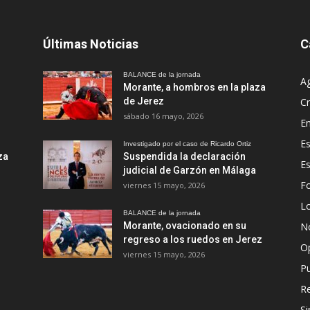
Últimas Noticias
C
BALANCE de la jornada
A
Morante, a hombros en la plaza
de Jerez
Cr
sábado 16 mayo, 2026
En
Es
Investigado por el caso de Ricardo Ortiz
za
Suspendida la declaración
E
judicial de Garzón en Málaga
Fo
viernes 15 mayo, 2026
Lo
BALANCE de la jornada
Morante, ovacionado en su
No
regreso a los ruedos en Jerez
O
viernes 15 mayo, 2026
Pu
R
Si