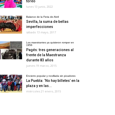
toreo
lunes 13 junio, 2022
Balance de la Feria de Abril
Sevilla, la suma de bellas
imperfecciones
sábado 13 mayo, 2017
Los maestrantes ya quisieron romper en
1956
Pagés: tres generaciones al
frente de la Maestranza
durante 83 años
jueves 19 marzo, 2015
Encierro popular y novillada sin picadores
La Puebla: ‘No hay billetes’ en la
plaza y en las...
miércoles 21 enero, 2015