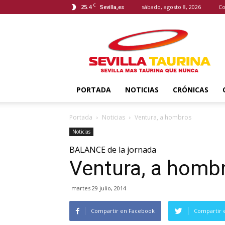
C
25.4
sábado, agosto 8, 2026
Co
Sevilla,es
Sevilla
Taurina
PORTADA
NOTICIAS
CRÓNICAS
Portada
Noticias
Ventura, a hombros
Noticias
BALANCE de la jornada
Ventura, a homb
martes 29 julio, 2014
Compartir en Facebook
Compartir 