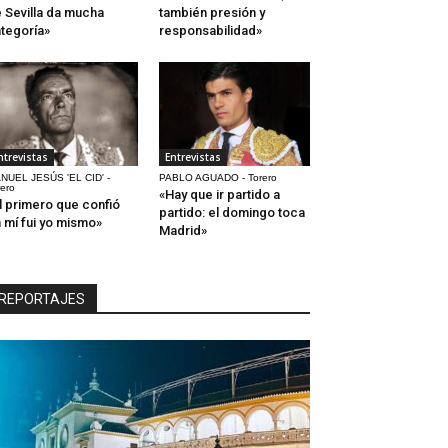
 Sevilla da mucha
también presión y
tegoría»
responsabilidad»
ntrevistas
Entrevistas
NUEL JESÚS 'EL CID' -
PABLO AGUADO - Torero
rero
«Hay que ir partido a
l primero que confió
partido: el domingo toca
 mí fui yo mismo»
Madrid»
REPORTAJES