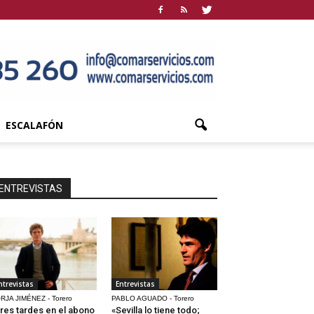
ESCALAFÓN
ENTREVISTAS
ntrevistas
Entrevistas
RJA JIMÉNEZ - Torero
PABLO AGUADO - Torero
res tardes en el abono
«Sevilla lo tiene todo;