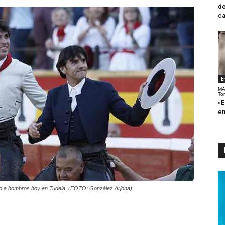
de
ca
E
MA
To
«E
en
lido a hombros hoy en Tudela. (FOTO: González Arjona)