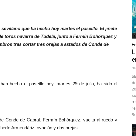
sevillano que ha hecho hoy martes el paseíllo. El jinete
 de toros navarra de Tudela, junto a Fermín Bohórquez y
R
bros tras cortar tres orejas a astados de Conde de
Fr
L
e
ma
SE
de
n hecho el paseíllo hoy, martes 29 de julio, ha sido el
20
so
tr
re
Re
de Conde de Cabral. Fermín Bohórquez, vuelta al ruedo y
oberto Armendáriz, ovación y dos orejas.