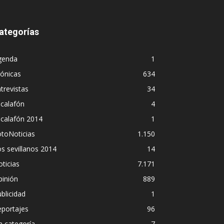
ategorías
genda
1
ónicas
634
trevistas
34
calafón
4
scalafón 2014
1
toNoticias
1.150
s sevillanos 2014
14
ticias
7.171
pinión
889
blicidad
1
eportajes
96
n categoría
7