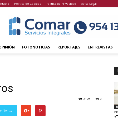
ntacto
Política de Cookies
Política de Privacidad
Aviso Legal
OPINIÓN
FOTONOTICIAS
REPORTAJES
ENTREVISTAS
ros
2109
0
E
en Twitter
BO
«T