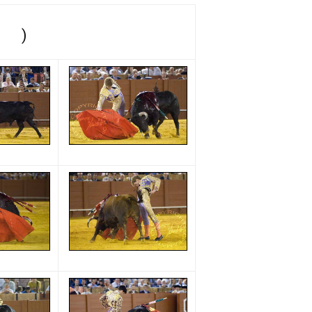
ito
)