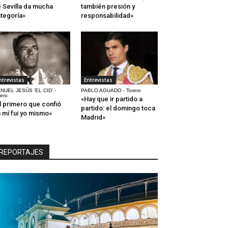
 Sevilla da mucha
también presión y
tegoría»
responsabilidad»
ntrevistas
Entrevistas
NUEL JESÚS 'EL CID' -
PABLO AGUADO - Torero
rero
«Hay que ir partido a
l primero que confió
partido: el domingo toca
 mí fui yo mismo»
Madrid»
REPORTAJES