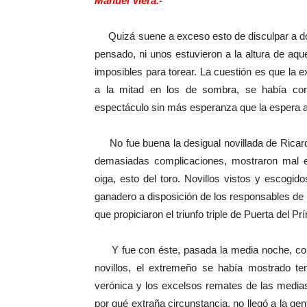
Manuel Viera.-
Quizá suene a exceso esto de disculpar a dos t
pensado, ni unos estuvieron a la altura de aque
imposibles para torear. La cuestión es que la ex
a la mitad en los de sombra, se había co
espectáculo sin más esperanza que la espera an
No fue buena la desigual novillada de Ricardo 
demasiadas complicaciones, mostraron mal e
oiga, esto del toro. Novillos vistos y escogi
ganadero a disposición de los responsables de lo
que propiciaron el triunfo triple de Puerta del Prí
Y fue con éste, pasada la media noche, co
novillos, el extremeño se había mostrado t
verónica y los excelsos remates de las media
por qué extraña circunstancia, no llegó a la gen