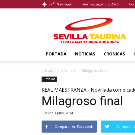
C
37
viernes, agosto 7, 2026
Con
Sevilla,es
Sevilla
Taurina
PORTADA
NOTICIAS
CRÓNICAS
Portada
Crónicas
Milagroso final
Crónicas
REAL MAESTRANZA - Novillada con picad
Milagroso final
jueves 3 julio, 2014
Compartir en Facebook
Compartir 