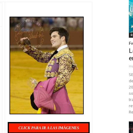
R
Fr
L
e
ma
SE
de
20
so
tr
re
Re
CLICK PARA IR A LAS I
MÁGENES