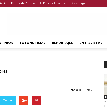
tacto
Política de Cookies
Política de Privacidad
Aviso Legal
OPINIÓN
FOTONOTICIAS
REPORTAJES
ENTREVISTAS
ores
2398
0
E
en Twitter
BO
«T