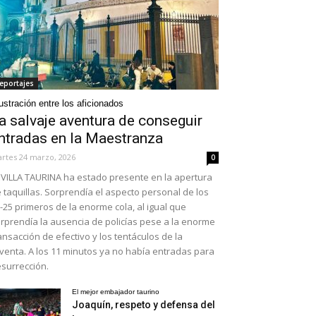
eportajes
ustración entre los aficionados
a salvaje aventura de conseguir
ntradas en la Maestranza
rtes 24 marzo, 2026
0
VILLA TAURINA ha estado presente en la apertura
 taquillas. Sorprendía el aspecto personal de los
-25 primeros de la enorme cola, al igual que
rprendía la ausencia de policías pese a la enorme
ansacción de efectivo y los tentáculos de la
venta. A los 11 minutos ya no había entradas para
surrección.
El mejor embajador taurino
Joaquín, respeto y defensa del