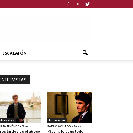
ESCALAFÓN
ENTREVISTAS
ntrevistas
Entrevistas
RJA JIMÉNEZ - Torero
PABLO AGUADO - Torero
res tardes en el abono
«Sevilla lo tiene todo;