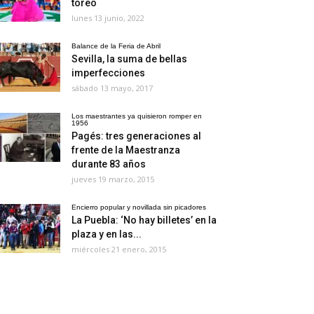
toreo
lunes 13 junio, 2022
Balance de la Feria de Abril
Sevilla, la suma de bellas
imperfecciones
sábado 13 mayo, 2017
Los maestrantes ya quisieron romper en
1956
Pagés: tres generaciones al
frente de la Maestranza
durante 83 años
jueves 19 marzo, 2015
Encierro popular y novillada sin picadores
La Puebla: ‘No hay billetes’ en la
plaza y en las...
miércoles 21 enero, 2015