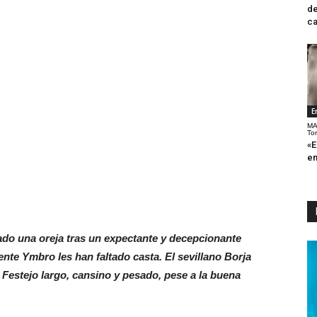
de
ca
E
MA
To
«E
en
ado una oreja tras un expectante y decepcionante
ente Ymbro les han faltado casta. El sevillano Borja
. Festejo largo, cansino y pesado, pese a la buena