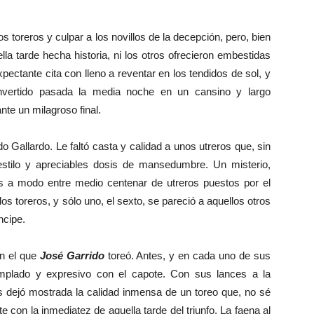
oreros y culpar a los novillos de la decepción, pero, bien
lla tarde hecha historia, ni los otros ofrecieron embestidas
pectante cita con lleno a reventar en los tendidos de sol, y
nvertido pasada la media noche en un cansino y largo
te un milagroso final.
Gallardo. Le faltó casta y calidad a unos utreros que, sin
stilo y apreciables dosis de mansedumbre. Un misterio,
dos a modo entre medio centenar de utreros puestos por el
s toreros, y sólo uno, el sexto, se pareció a aquellos otros
ncipe.
n el que
José Garrido
toreó. Antes, y en cada uno de sus
emplado y expresivo con el capote. Con sus lances a la
s dejó mostrada la calidad inmensa de un toreo que, no sé
te con la inmediatez de aquella tarde del triunfo. La faena al