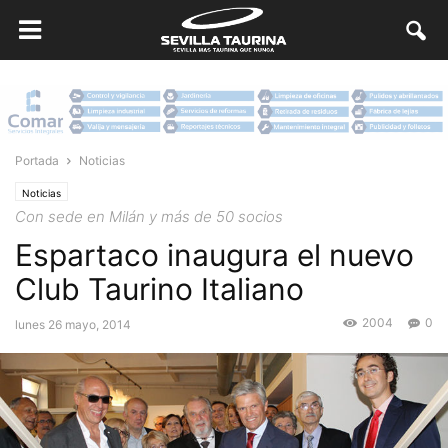
Portada
Noticias
Noticias
Con sede en Milán y más de 50 socios
Espartaco inaugura el nuevo
Club Taurino Italiano
2004
0
lunes 26 mayo, 2014