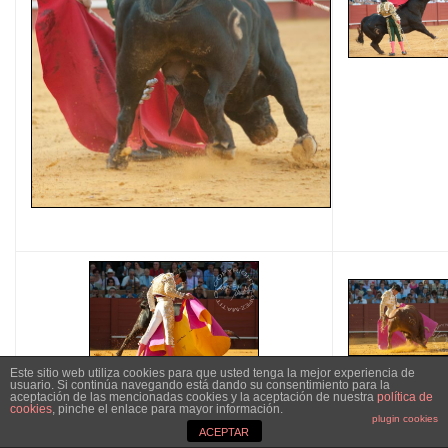
Este sitio web utiliza cookies para que usted tenga la mejor experiencia de
usuario. Si continúa navegando está dando su consentimiento para la
aceptación de las mencionadas cookies y la aceptación de nuestra
política de
cookies
, pinche el enlace para mayor información.
plugin cookies
ACEPTAR