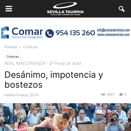
Portada
Crónicas
Crónicas
REAL MAESTRANZA - 6ª Feria de Abril
Desánimo, impotencia y
bostezos
2901
0
martes 6 mayo, 2014