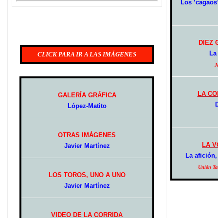
Los ‘cagaos’
DIEZ
La
CLICK PARA IR A LAS IMÁGENES
J
LA CO
GALERÍA GRÁFICA
D
López-Matito
OTRAS IMÁGENES
LA V
Javier Martínez
La afición,
Unión Tau
LOS TOROS, UNO A UNO
Javier Martínez
VIDEO DE LA CORRIDA