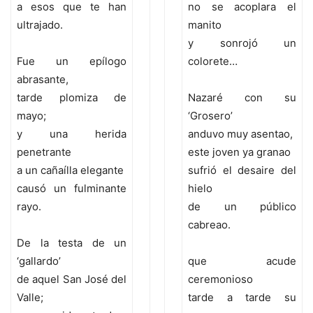
a esos que te han
no se acoplara el
ultrajado.
manito
y sonrojó un
Fue un epílogo
colorete…
abrasante,
tarde plomiza de
Nazaré con su
mayo;
‘Grosero’
y una herida
anduvo muy asentao,
penetrante
este joven ya granao
a un cañaílla elegante
sufrió el desaire del
causó un fulminante
hielo
rayo.
de un público
cabreao.
De la testa de un
‘gallardo’
que acude
de aquel San José del
ceremonioso
Valle;
tarde a tarde su