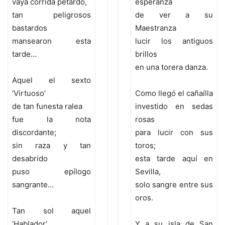
vaya corrida petardo,
esperanza
tan peligrosos
de ver a su
bastardos
Maestranza
mansearon esta
lucir los antiguos
tarde…
brillos
en una torera danza.
Aquel el sexto
‘Virtuoso’
Como llegó el cañaílla
de tan funesta ralea
investido en sedas
fue la nota
rosas
discordante;
para lucir con sus
sin raza y tan
toros;
desabrido
esta tarde aquí en
puso epílogo
Sevilla,
sangrante…
solo sangre entre sus
oros.
Tan sol aquel
‘Hablador’
Y a su isla de San