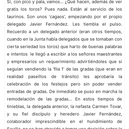
Sí, con pico y pala, vamos… ¿Qué hacen, además de ver
gratis los toros? Pues nada. Están al servicio de los
taurinos. Son unos ‘cagaos’, empezando por el propio
delegado Javier Fernández. Les tiembla el pulso.
Recuerdo a un delegado anterior (eran otros tiempos,
cuando en la Junta había delegados que se tomaban con
cierta seriedad los toros) que harto de buenas palabras
e intentos le llegó a escribir a los señores maestrantes
y empresarios un requerimiento advirtiéndoles que si
seguían vendiendo la ‘fila 1’ de las gradas (que eran en
realidad paseíllos de tránsito) les aprobaría la
celebración de los festejos pero sin poder vender
entradas de gradas. De inmediato se puso en marcha la
remodelación de las gradas… En estos tiempos de
tinieblas, la delegada anterior, la nefasta Carmen Tovar,
y su fiel discípulo y heredero Javier Fernández,
colaborador imprescindible en el hundimiento de
Sevilla, no se han atrevido a tomar una decisión sobre la