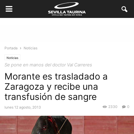
Portada
Noticias
Noticias
Se pone en manos del doctor Val Carreres
Morante es trasladado a
Zaragoza y recibe una
transfusión de sangre
2330
0
lunes 12 agosto, 2013