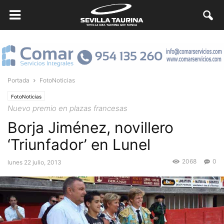
Portada
FotoNoticias
FotoNoticias
Nuevo premio en plazas francesas
Borja Jiménez, novillero
‘Triunfador’ en Lunel
2068
0
lunes 22 julio, 2013