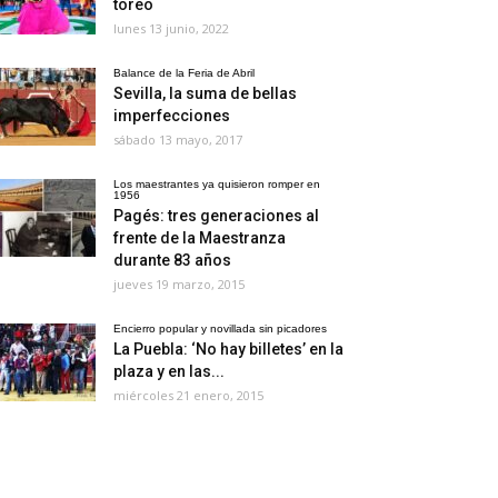
toreo
lunes 13 junio, 2022
Balance de la Feria de Abril
Sevilla, la suma de bellas
imperfecciones
sábado 13 mayo, 2017
Los maestrantes ya quisieron romper en
1956
Pagés: tres generaciones al
frente de la Maestranza
durante 83 años
jueves 19 marzo, 2015
Encierro popular y novillada sin picadores
La Puebla: ‘No hay billetes’ en la
plaza y en las...
miércoles 21 enero, 2015