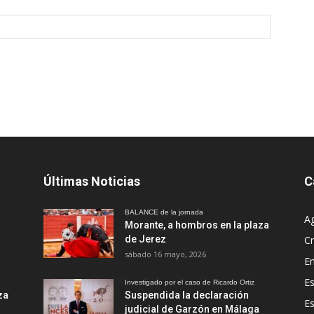
Últimas Noticias
C
BALANCE de la jornada
A
Morante, a hombros en la plaza
de Jerez
Cr
sábado 16 mayo, 2026
En
Es
Investigado por el caso de Ricardo Ortiz
za
Suspendida la declaración
E
judicial de Garzón en Málaga