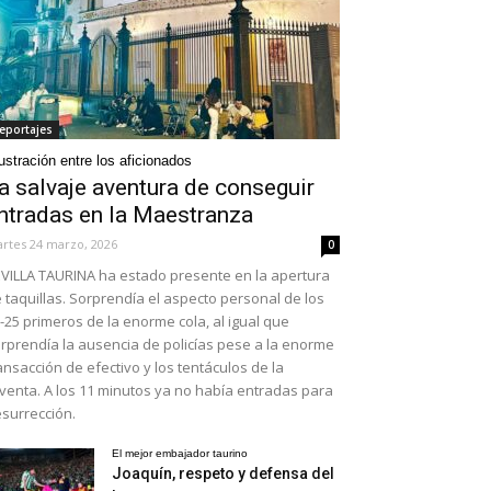
eportajes
ustración entre los aficionados
a salvaje aventura de conseguir
ntradas en la Maestranza
rtes 24 marzo, 2026
0
VILLA TAURINA ha estado presente en la apertura
 taquillas. Sorprendía el aspecto personal de los
-25 primeros de la enorme cola, al igual que
rprendía la ausencia de policías pese a la enorme
ansacción de efectivo y los tentáculos de la
venta. A los 11 minutos ya no había entradas para
surrección.
El mejor embajador taurino
Joaquín, respeto y defensa del