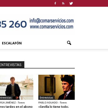
ESCALAFÓN
ENTREVISTAS
ntrevistas
Entrevistas
RJA JIMÉNEZ - Torero
PABLO AGUADO - Torero
res tardes en el abono
«Sevilla lo tiene todo;