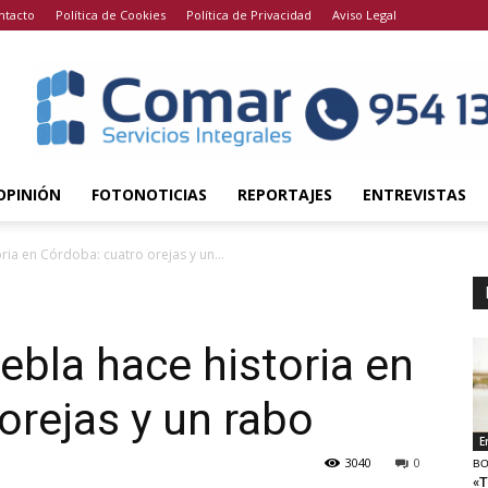
ntacto
Política de Cookies
Política de Privacidad
Aviso Legal
OPINIÓN
FOTONOTICIAS
REPORTAJES
ENTREVISTAS
ria en Córdoba: cuatro orejas y un...
ebla hace historia en
orejas y un rabo
E
3040
0
BO
«T