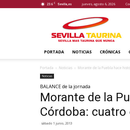
C
23.6
jueves, agosto 6, 2026
Co
Sevilla,es
Sevilla
Taurina
PORTADA
NOTICIAS
CRÓNICAS
Portada
Noticias
Morante de la Puebla hace histo
Noticias
BALANCE de la jornada
Morante de la Pu
Córdoba: cuatro 
sábado 1 junio, 2013