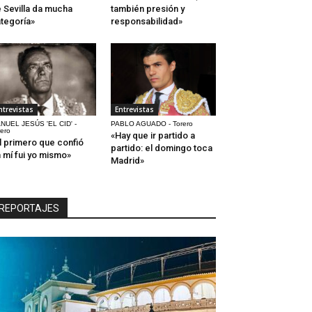
 Sevilla da mucha
también presión y
tegoría»
responsabilidad»
ntrevistas
Entrevistas
NUEL JESÚS 'EL CID' -
PABLO AGUADO - Torero
rero
«Hay que ir partido a
l primero que confió
partido: el domingo toca
 mí fui yo mismo»
Madrid»
REPORTAJES