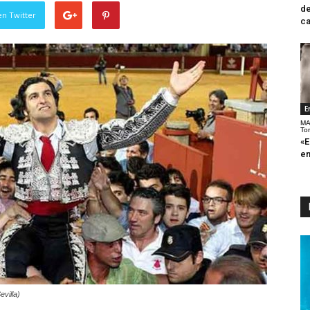
de
en Twitter
ca
E
MA
To
«E
en
villa)