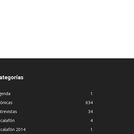
ategorías
genda
1
ónicas
634
trevistas
34
calafón
4
scalafón 2014
1