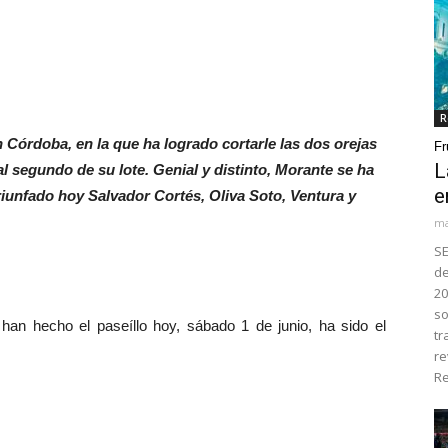
R
 Córdoba, en la que ha logrado cortarle las dos orejas
Fr
L
al segundo de su lote. Genial y distinto, Morante se ha
e
riunfado hoy Salvador Cortés, Oliva Soto, Ventura y
ma
SE
de
20
so
n hecho el paseíllo hoy, sábado 1 de junio, ha sido el
tr
re
Re