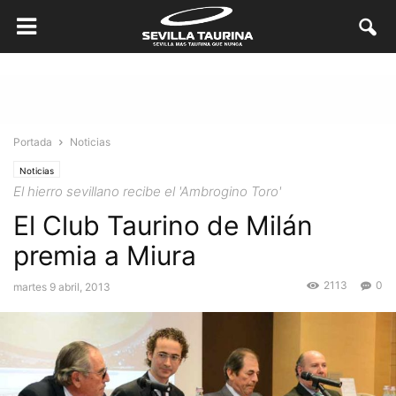
Portada
Noticias
Noticias
El hierro sevillano recibe el 'Ambrogino Toro'
El Club Taurino de Milán
premia a Miura
2113
0
martes 9 abril, 2013