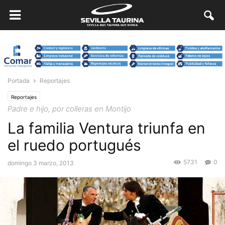
Portada
Reportajes
Reportajes
Padre e hijo, por colleras en Montijo
La familia Ventura triunfa en
el ruedo portugués
5731
0
domingo 3 marzo, 2013