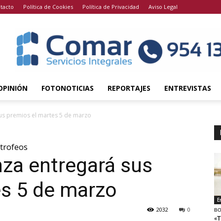
tacto
Política de Cookies
Política de Privacidad
Aviso Legal
OPINIÓN
FOTONOTICIAS
REPORTAJES
ENTREVISTAS
us premios el martes 5 de marzo
 trofeos
za entregará sus
es 5 de marzo
E
2032
0
BO
«T