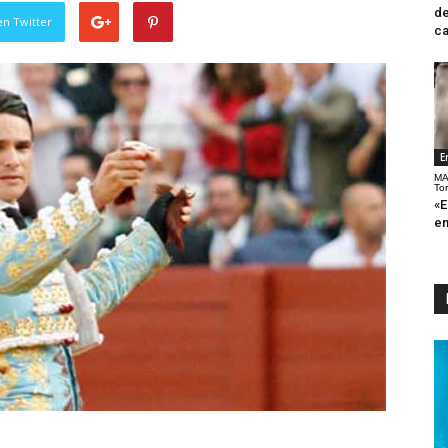
de
en Twitter
ca
E
MA
To
«E
en