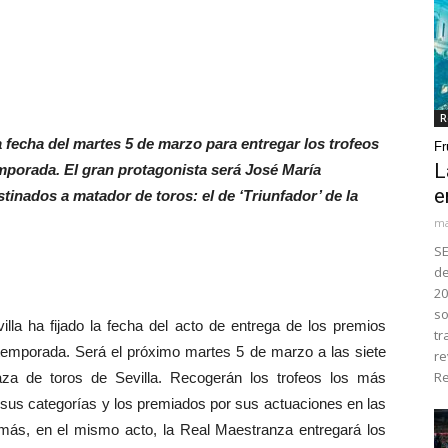
R
a fecha del martes 5 de marzo para entregar los trofeos
Fr
L
mporada. El gran protagonista será José María
e
tinados a matador de toros: el de ‘Triunfador’ de la
ma
SE
de
20
so
 ha fijado la fecha del acto de entrega de los premios
tr
temporada. Será el próximo martes 5 de marzo a las siete
re
Re
aza de toros de Sevilla. Recogerán los trofeos los más
 sus categorías y los premiados por sus actuaciones en las
demás, en el mismo acto, la Real Maestranza entregará los