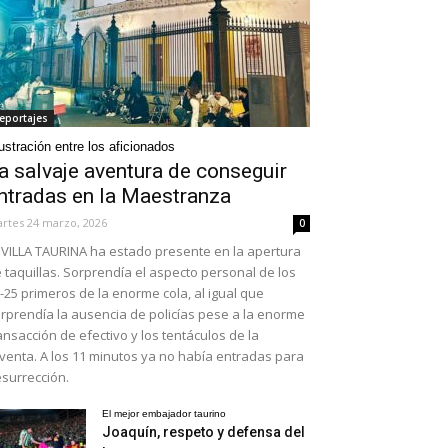
eportajes
ustración entre los aficionados
a salvaje aventura de conseguir
ntradas en la Maestranza
rtes 24 marzo, 2026
0
VILLA TAURINA ha estado presente en la apertura
 taquillas. Sorprendía el aspecto personal de los
-25 primeros de la enorme cola, al igual que
rprendía la ausencia de policías pese a la enorme
ansacción de efectivo y los tentáculos de la
venta. A los 11 minutos ya no había entradas para
surrección.
El mejor embajador taurino
Joaquín, respeto y defensa del