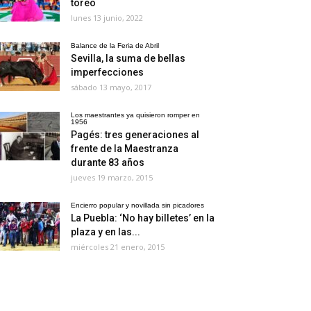
toreo
lunes 13 junio, 2022
Balance de la Feria de Abril
Sevilla, la suma de bellas
imperfecciones
sábado 13 mayo, 2017
Los maestrantes ya quisieron romper en
1956
Pagés: tres generaciones al
frente de la Maestranza
durante 83 años
jueves 19 marzo, 2015
Encierro popular y novillada sin picadores
La Puebla: ‘No hay billetes’ en la
plaza y en las...
miércoles 21 enero, 2015