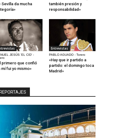
 Sevilla da mucha
también presión y
tegoría»
responsabilidad»
ntrevistas
Entrevistas
NUEL JESÚS 'EL CID' -
PABLO AGUADO - Torero
rero
«Hay que ir partido a
l primero que confió
partido: el domingo toca
 mí fui yo mismo»
Madrid»
REPORTAJES