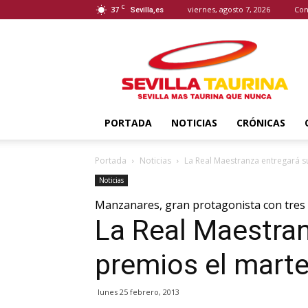
C
37
viernes, agosto 7, 2026
Con
Sevilla,es
Sevilla
Taurina
PORTADA
NOTICIAS
CRÓNICAS
Portada
Noticias
La Real Maestranza entregará s
Noticias
Manzanares, gran protagonista con tres
La Real Maestran
premios el mart
lunes 25 febrero, 2013