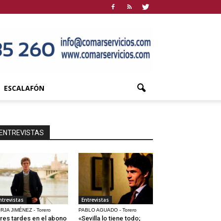
ESCALAFÓN
ENTREVISTAS
ntrevistas
Entrevistas
RJA JIMÉNEZ - Torero
PABLO AGUADO - Torero
res tardes en el abono
«Sevilla lo tiene todo;