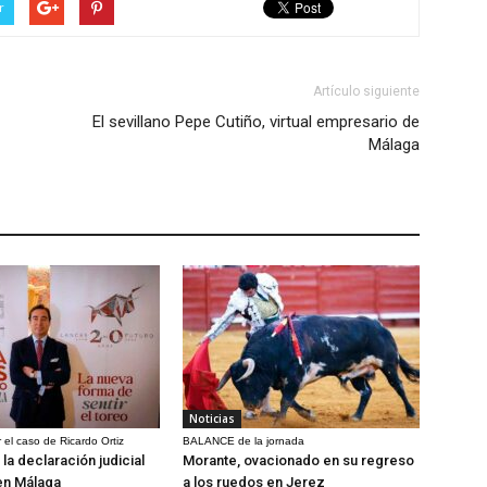
r
Artículo siguiente
El sevillano Pepe Cutiño, virtual empresario de
Málaga
Noticias
 el caso de Ricardo Ortiz
BALANCE de la jornada
la declaración judicial
Morante, ovacionado en su regreso
en Málaga
a los ruedos en Jerez