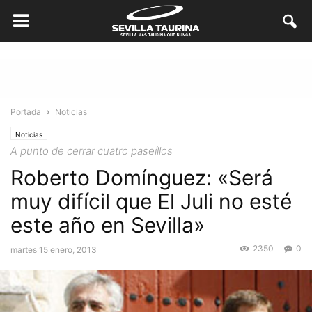
Portada
Noticias
Noticias
A punto de cerrar cuatro paseíllos
Roberto Domínguez: «Será
muy difícil que El Juli no esté
este año en Sevilla»
2350
0
martes 15 enero, 2013