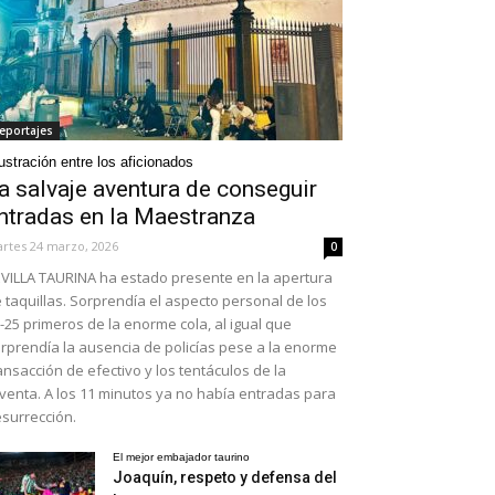
eportajes
ustración entre los aficionados
a salvaje aventura de conseguir
ntradas en la Maestranza
rtes 24 marzo, 2026
0
VILLA TAURINA ha estado presente en la apertura
 taquillas. Sorprendía el aspecto personal de los
-25 primeros de la enorme cola, al igual que
rprendía la ausencia de policías pese a la enorme
ansacción de efectivo y los tentáculos de la
venta. A los 11 minutos ya no había entradas para
surrección.
El mejor embajador taurino
Joaquín, respeto y defensa del