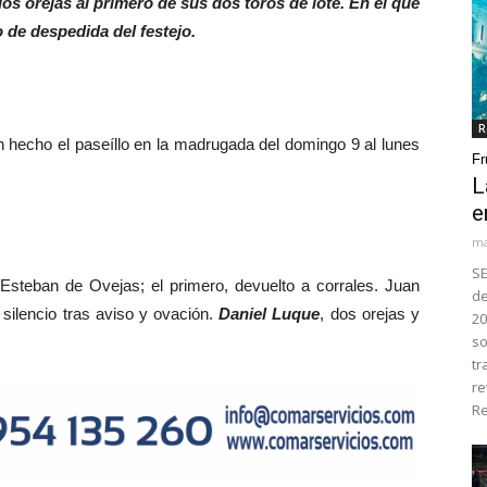
s dos orejas al primero de sus dos toros de lote. En el que
 de despedida del festejo.
R
 hecho el paseíllo en la madrugada del domingo 9 al lunes
Fr
L
e
ma
SE
Esteban de Ovejas; el primero, devuelto a corrales. Juan
de
, silencio tras aviso y ovación.
Daniel Luque
, dos orejas y
20
so
tr
re
Re