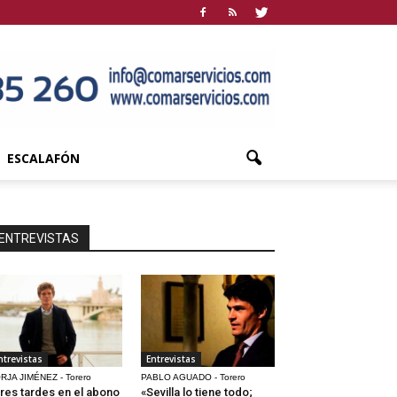
ESCALAFÓN
ENTREVISTAS
ntrevistas
Entrevistas
RJA JIMÉNEZ - Torero
PABLO AGUADO - Torero
res tardes en el abono
«Sevilla lo tiene todo;