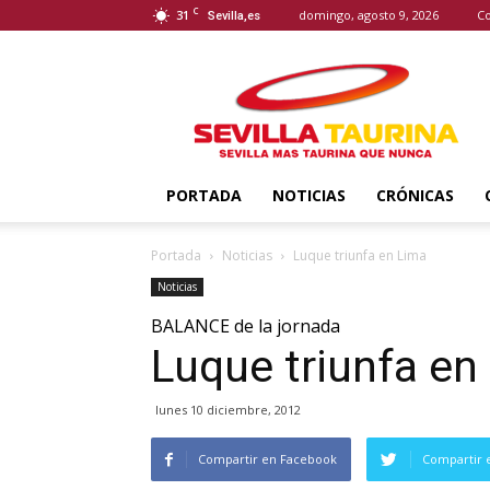
C
31
domingo, agosto 9, 2026
Co
Sevilla,es
Sevilla
Taurina
PORTADA
NOTICIAS
CRÓNICAS
Portada
Noticias
Luque triunfa en Lima
Noticias
BALANCE de la jornada
Luque triunfa en
lunes 10 diciembre, 2012
Compartir en Facebook
Compartir 