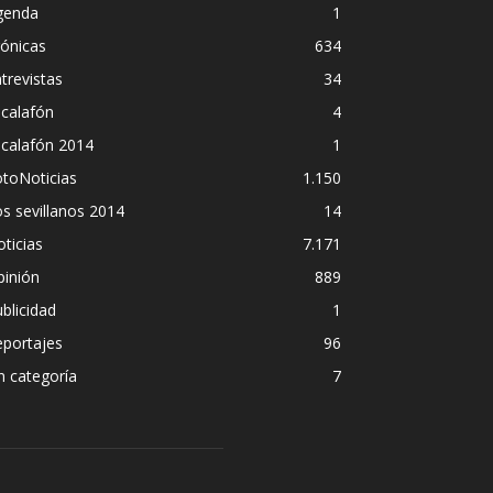
genda
1
ónicas
634
trevistas
34
calafón
4
scalafón 2014
1
toNoticias
1.150
s sevillanos 2014
14
ticias
7.171
pinión
889
blicidad
1
eportajes
96
n categoría
7