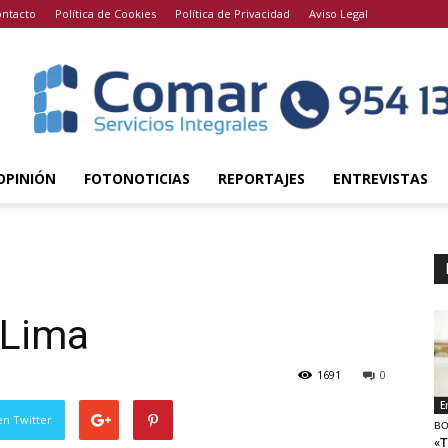
ntacto
Política de Cookies
Política de Privacidad
Aviso Legal
OPINIÓN
FOTONOTICIAS
REPORTAJES
ENTREVISTAS
 Lima
1691
0
E
en Twitter
BO
«T