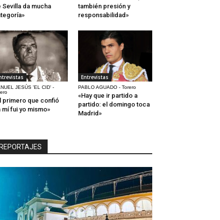
 Sevilla da mucha
también presión y
tegoría»
responsabilidad»
ntrevistas
Entrevistas
NUEL JESÚS 'EL CID' -
PABLO AGUADO - Torero
rero
«Hay que ir partido a
l primero que confió
partido: el domingo toca
 mí fui yo mismo»
Madrid»
REPORTAJES