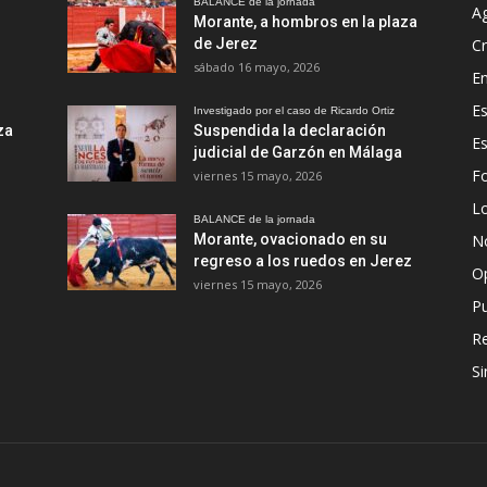
BALANCE de la jornada
A
Morante, a hombros en la plaza
de Jerez
Cr
sábado 16 mayo, 2026
En
Es
Investigado por el caso de Ricardo Ortiz
za
Suspendida la declaración
E
judicial de Garzón en Málaga
Fo
viernes 15 mayo, 2026
Lo
BALANCE de la jornada
Morante, ovacionado en su
No
regreso a los ruedos en Jerez
O
viernes 15 mayo, 2026
Pu
R
Si