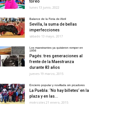
toreo
lunes 13 junio, 2022
Balance de la Feria de Abril
Sevilla, la suma de bellas
imperfecciones
sábado 13 mayo, 2017
Los maestrantes ya quisieron romper en
1956
Pagés: tres generaciones al
frente de la Maestranza
durante 83 años
jueves 19 marzo, 2015
Encierro popular y novillada sin picadores
La Puebla: ‘No hay billetes’ en la
plaza y en las...
miércoles 21 enero, 2015