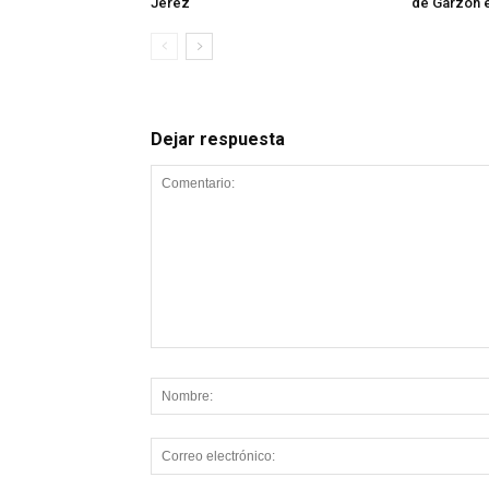
Jerez
de Garzón 
Dejar respuesta