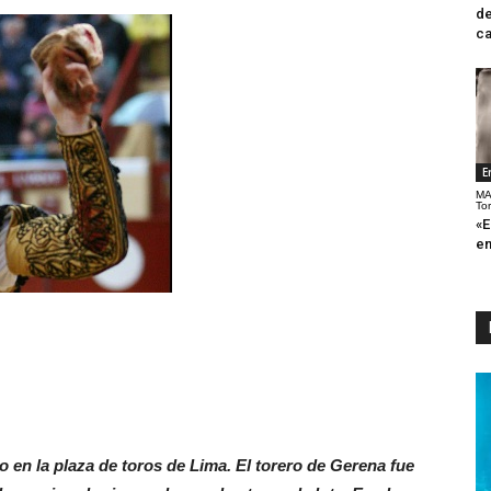
de
ca
E
MA
To
«E
en
o en la plaza de toros de Lima. El torero de Gerena fue