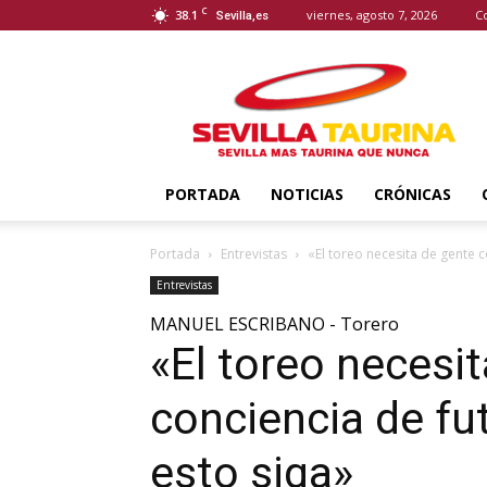
C
38.1
viernes, agosto 7, 2026
C
Sevilla,es
Sevilla
Taurina
PORTADA
NOTICIAS
CRÓNICAS
Portada
Entrevistas
«El toreo necesita de gente c
Entrevistas
MANUEL ESCRIBANO - Torero
«El toreo necesi
conciencia de fu
esto siga»