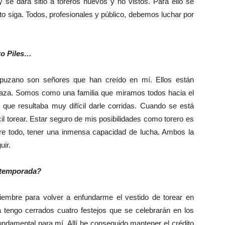
 se dará sitio a toreros nuevos y no vistos. Para ello se
to siga. Todos, profesionales y público, debemos luchar por
to Piles…
zano son señores que han creído en mí. Ellos están
plaza. Somos como una familia que miramos todos hacia el
l que resultaba muy difícil darle corridas. Cuando se está
il torear. Estar seguro de mis posibilidades como torero es
bre todo, tener una inmensa capacidad de lucha. Ambos la
uir.
 temporada?
iembre para volver a enfundarme el vestido de torear en
tengo cerrados cuatro festejos que se celebrarán en los
fundamental para mí. Allí he conseguido mantener el crédito