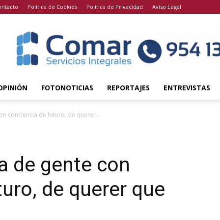
ontacto
Política de Cookies
Política de Privacidad
Aviso Legal
OPINIÓN
FOTONOTICIAS
REPORTAJES
ENTREVISTAS
on conciencia de futuro, de querer...
ta de gente con
turo, de querer que