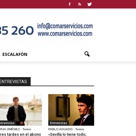
ESCALAFÓN
ENTREVISTAS
ntrevistas
Entrevistas
RJA JIMÉNEZ - Torero
PABLO AGUADO - Torero
res tardes en el abono
«Sevilla lo tiene todo;