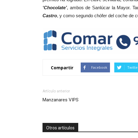
‘Chocolate’
, ambos de Sanlúcar la Mayor. T
Castro
, y como segundo chófer del coche de cu
Compartir
Facebook
Twitte
Artículo anterior
Manzanares VIPS
Otros artículos