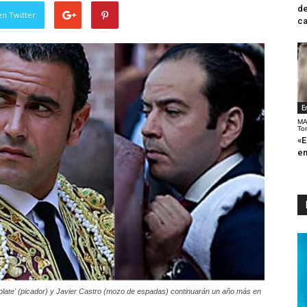
de
en Twitter
ca
E
MA
To
«E
en
colate' (picador) y Javier Castro (mozo de espadas) continuarán un año más en