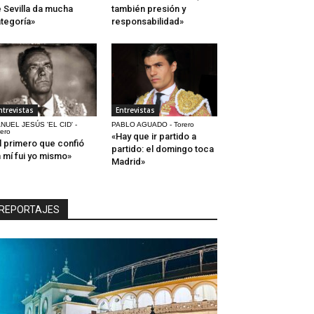
 Sevilla da mucha
también presión y
tegoría»
responsabilidad»
ntrevistas
Entrevistas
NUEL JESÚS 'EL CID' -
PABLO AGUADO - Torero
rero
«Hay que ir partido a
l primero que confió
partido: el domingo toca
 mí fui yo mismo»
Madrid»
REPORTAJES