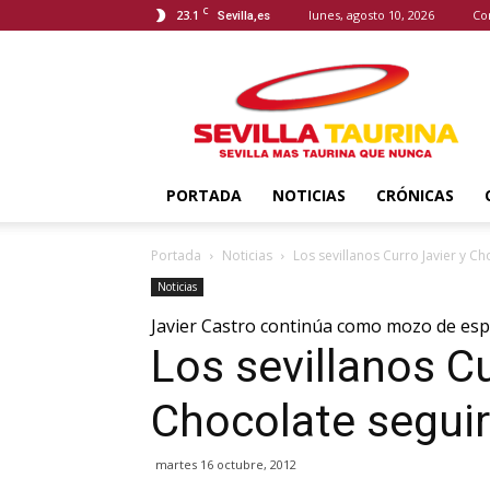
C
23.1
lunes, agosto 10, 2026
Co
Sevilla,es
Sevilla
Taurina
PORTADA
NOTICIAS
CRÓNICAS
Portada
Noticias
Los sevillanos Curro Javier y 
Noticias
Javier Castro continúa como mozo de es
Los sevillanos Cu
Chocolate segui
martes 16 octubre, 2012