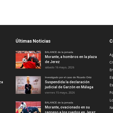
Últimas Noticias
C
BALANCE de la jornada
A
Morante, a hombros en la plaza
de Jerez
Cr
sábado 16 mayo, 2026
En
Es
Investigado por el caso de Ricardo Ortiz
za
Suspendida la declaración
E
judicial de Garzón en Málaga
Fo
viernes 15 mayo, 2026
Lo
BALANCE de la jornada
Morante, ovacionado en su
No
regreso a los ruedos en Jerez