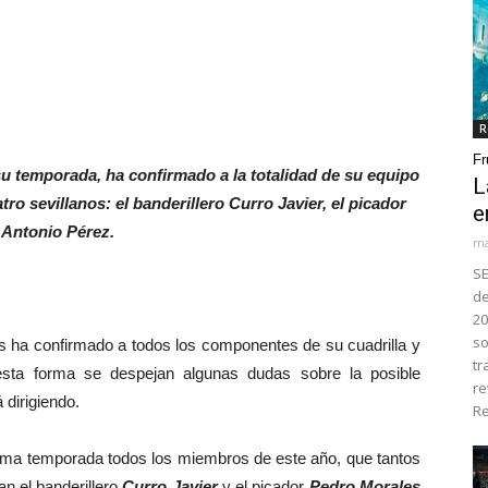
R
Fr
u temporada, ha confirmado a la totalidad de su equipo
L
ro sevillanos: el banderillero Curro Javier, el picador
e
 Antonio Pérez.
ma
SE
de
20
so
ha confirmado a todos los componentes de su cuadrilla y
tr
sta forma se despejan algunas dudas sobre la posible
re
 dirigiendo.
Re
xima temporada todos los miembros de este año, que tantos
an el banderillero
Curro Javier
y el picador
Pedro Morales