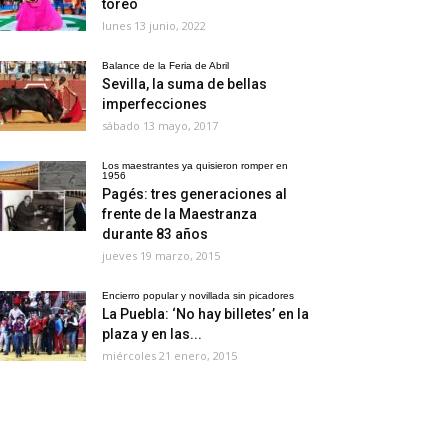
toreo
lunes 13 junio, 2022
Balance de la Feria de Abril
Sevilla, la suma de bellas
imperfecciones
sábado 13 mayo, 2017
Los maestrantes ya quisieron romper en
1956
Pagés: tres generaciones al
frente de la Maestranza
durante 83 años
jueves 19 marzo, 2015
Encierro popular y novillada sin picadores
La Puebla: ‘No hay billetes’ en la
plaza y en las...
miércoles 21 enero, 2015