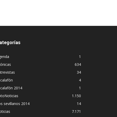
ategorías
genda
1
ónicas
634
trevistas
34
calafón
4
scalafón 2014
1
toNoticias
1.150
s sevillanos 2014
14
ticias
7.171