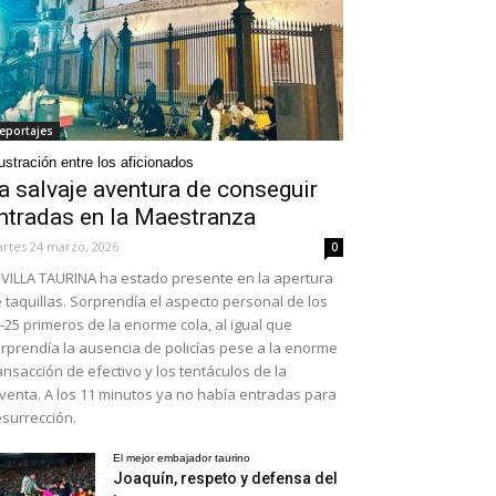
eportajes
ustración entre los aficionados
a salvaje aventura de conseguir
ntradas en la Maestranza
rtes 24 marzo, 2026
0
VILLA TAURINA ha estado presente en la apertura
 taquillas. Sorprendía el aspecto personal de los
-25 primeros de la enorme cola, al igual que
rprendía la ausencia de policías pese a la enorme
ansacción de efectivo y los tentáculos de la
venta. A los 11 minutos ya no había entradas para
surrección.
El mejor embajador taurino
Joaquín, respeto y defensa del