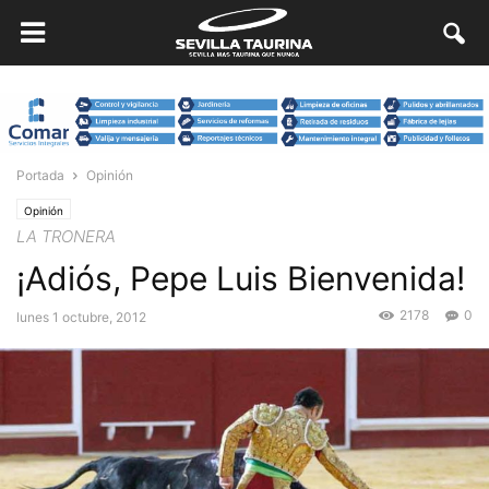
Portada
Opinión
Opinión
LA TRONERA
¡Adiós, Pepe Luis Bienvenida!
2178
0
lunes 1 octubre, 2012