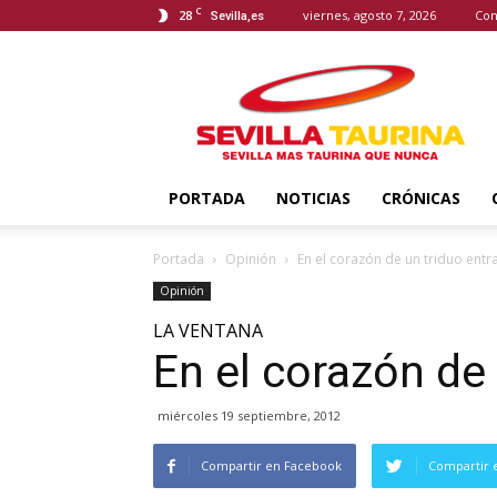
C
28
viernes, agosto 7, 2026
Con
Sevilla,es
Sevilla
Taurina
PORTADA
NOTICIAS
CRÓNICAS
Portada
Opinión
En el corazón de un triduo entr
Opinión
LA VENTANA
En el corazón de
miércoles 19 septiembre, 2012
Compartir en Facebook
Compartir 