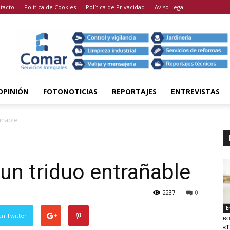
tacto
Política de Cookies
Política de Privacidad
Aviso Legal
OPINIÓN
FOTONOTICIAS
REPORTAJES
ENTREVISTAS
añable
 un triduo entrañable
2237
0
E
en Twitter
BO
«T