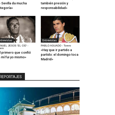
 Sevilla da mucha
también presión y
tegoría»
responsabilidad»
ntrevistas
Entrevistas
NUEL JESÚS 'EL CID' -
PABLO AGUADO - Torero
rero
«Hay que ir partido a
l primero que confió
partido: el domingo toca
 mí fui yo mismo»
Madrid»
REPORTAJES