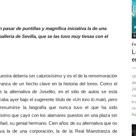
pasar de puntillas y magnífica iniciativa la de una
llería de Sevilla, que se las tuvo muy tiesas con el
R
Fr
L
e
ma
estra debería ser calurosísimo y es el de la rememoración
SE
de
ranza de un hecho clave en la historia del toreo. Como el
20
a alternativa de Joselito, en el sitio de autos se está
so
ba ayer bajo el sugerente título de
«Un toro lo mató, pero
tr
resumirse la biografía que nunca tuvo el que ha sido
re
Re
sísimo que cayó con los alamares puestos en una plaza sin
fael, su genial hermano. Cien años de su alternativa que no
tiva la de una corporación, la de la Real Maestranza de