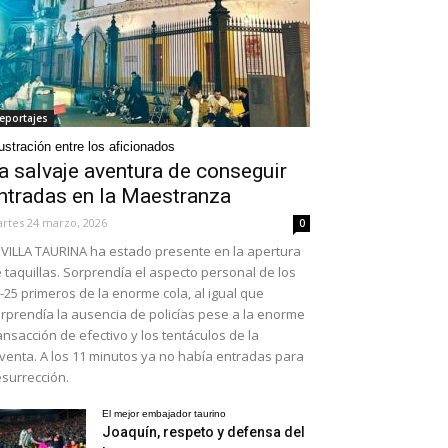
eportajes
ustración entre los aficionados
a salvaje aventura de conseguir
ntradas en la Maestranza
rtes 24 marzo, 2026
0
VILLA TAURINA ha estado presente en la apertura
 taquillas. Sorprendía el aspecto personal de los
-25 primeros de la enorme cola, al igual que
rprendía la ausencia de policías pese a la enorme
ansacción de efectivo y los tentáculos de la
venta. A los 11 minutos ya no había entradas para
surrección.
El mejor embajador taurino
Joaquín, respeto y defensa del