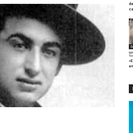
de
ca
E
MA
To
«E
en