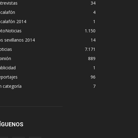
trevistas
34
calafón
4
scalafón 2014
1
toNoticias
1.150
s sevillanos 2014
14
ticias
7.171
pinión
889
blicidad
1
eportajes
96
n categoría
7
ÍGUENOS