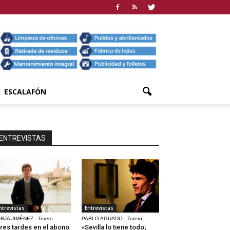
ESCALAFÓN
ENTREVISTAS
ntrevistas
Entrevistas
RJA JIMÉNEZ - Torero
PABLO AGUADO - Torero
res tardes en el abono
«Sevilla lo tiene todo;