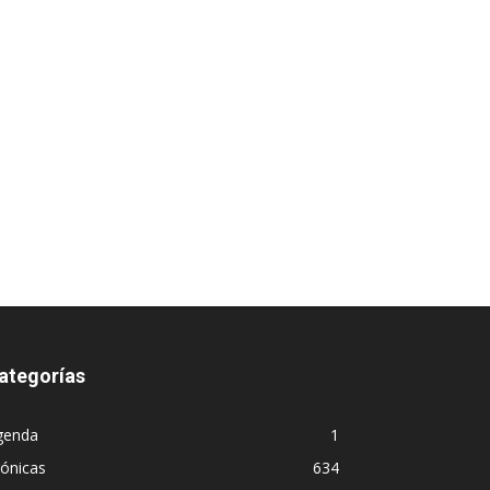
ategorías
genda
1
ónicas
634