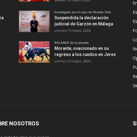
En
Es
Investigado por el caso de Ricardo Ortiz
za
Suspendida la declaración
E
judicial de Garzón en Málaga
Fo
viernes 15 mayo, 2026
Lo
BALANCE de la jornada
Morante, ovacionado en su
No
regreso a los ruedos en Jerez
O
viernes 15 mayo, 2026
Pu
R
Si
BRE NOSOTROS
S