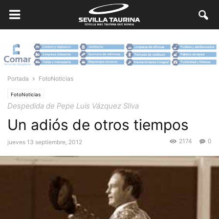
Portada
FotoNoticias
FotoNoticias
Despedida de Pepe Luis Vázquez SIlva
Un adiós de otros tiempos
2174
0
jueves 13 septiembre, 2012