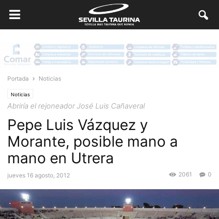
Portada
Noticias
Noticias
Abriría el rejoneador José Luis Cañaveral
Pepe Luis Vázquez y
Morante, posible mano a
mano en Utrera
2061
0
jueves 16 agosto, 2012