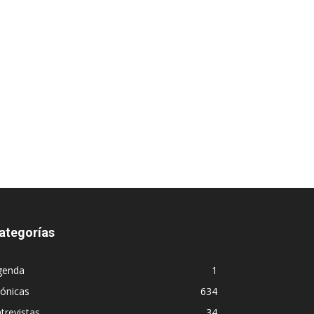
ategorías
genda
1
ónicas
634
trevistas
34