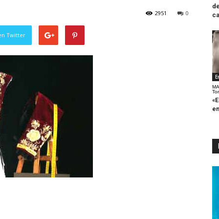
de
2951
0
ca
en Twitter
E
MA
To
«E
en