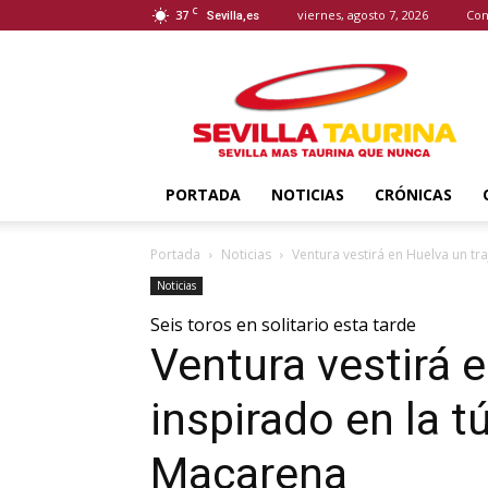
C
37
viernes, agosto 7, 2026
Con
Sevilla,es
Sevilla
Taurina
PORTADA
NOTICIAS
CRÓNICAS
Portada
Noticias
Ventura vestirá en Huelva un traj
Noticias
Seis toros en solitario esta tarde
Ventura vestirá e
inspirado en la t
Macarena