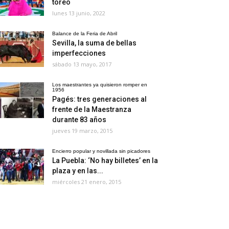
toreo
lunes 13 junio, 2022
Balance de la Feria de Abril
Sevilla, la suma de bellas
imperfecciones
sábado 13 mayo, 2017
Los maestrantes ya quisieron romper en
1956
Pagés: tres generaciones al
frente de la Maestranza
durante 83 años
jueves 19 marzo, 2015
Encierro popular y novillada sin picadores
La Puebla: ‘No hay billetes’ en la
plaza y en las...
miércoles 21 enero, 2015