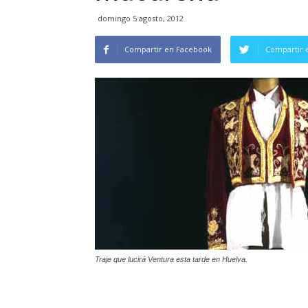
domingo 5 agosto, 2012
Compartir en Facebook
Compartir 
Traje que lucirá Ventura esta tarde en Huelva.