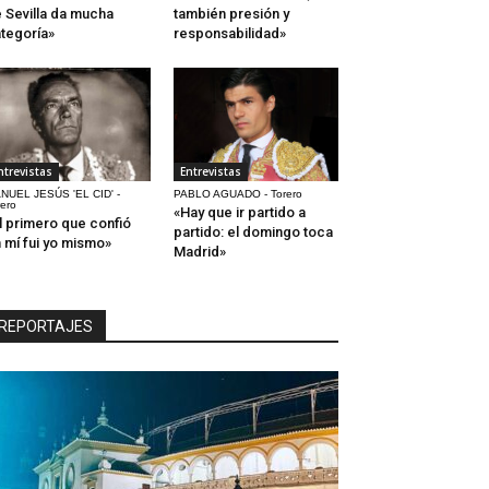
 Sevilla da mucha
también presión y
tegoría»
responsabilidad»
ntrevistas
Entrevistas
NUEL JESÚS 'EL CID' -
PABLO AGUADO - Torero
rero
«Hay que ir partido a
l primero que confió
partido: el domingo toca
 mí fui yo mismo»
Madrid»
REPORTAJES