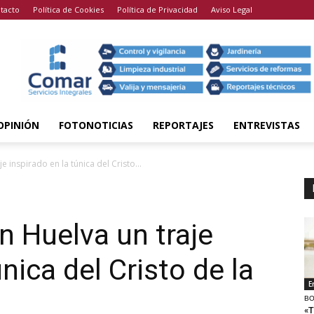
tacto
Política de Cookies
Política de Privacidad
Aviso Legal
OPINIÓN
FOTONOTICIAS
REPORTAJES
ENTREVISTAS
e inspirado en la túnica del Cristo...
n Huelva un traje
única del Cristo de la
E
BO
«T