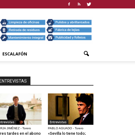
ESCALAFÓN
ENTREVISTAS
ntrevistas
Entrevistas
RJA JIMÉNEZ - Torero
PABLO AGUADO - Torero
res tardes en el abono
«Sevilla lo tiene todo;