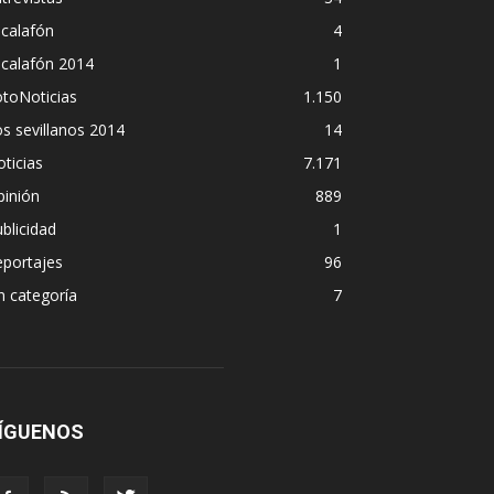
calafón
4
scalafón 2014
1
toNoticias
1.150
s sevillanos 2014
14
ticias
7.171
pinión
889
blicidad
1
eportajes
96
n categoría
7
ÍGUENOS