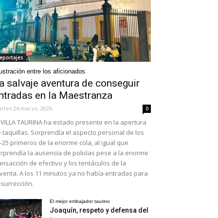
eportajes
ustración entre los aficionados
a salvaje aventura de conseguir
ntradas en la Maestranza
rtes 24 marzo, 2026
0
VILLA TAURINA ha estado presente en la apertura
 taquillas. Sorprendía el aspecto personal de los
-25 primeros de la enorme cola, al igual que
rprendía la ausencia de policías pese a la enorme
ansacción de efectivo y los tentáculos de la
venta. A los 11 minutos ya no había entradas para
surrección.
El mejor embajador taurino
Joaquín, respeto y defensa del