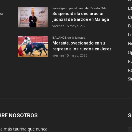
Es
Investigado por el caso de Ricardo Ortiz
za
Suspendida la declaración
E
judicial de Garzón en Málaga
Fo
viernes 15 mayo, 2026
Lo
BALANCE de la jornada
Morante, ovacionado en su
No
regreso a los ruedos en Jerez
O
viernes 15 mayo, 2026
Pu
R
Si
BRE NOSOTROS
S
lla más taurina que nunca