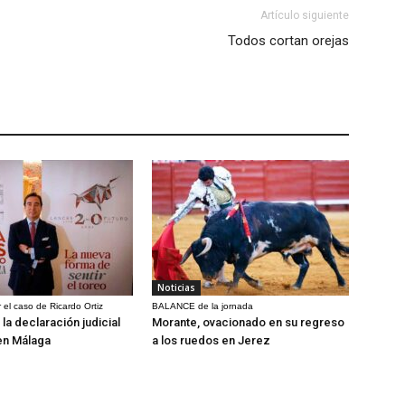
Artículo siguiente
Todos cortan orejas
Noticias
 el caso de Ricardo Ortiz
BALANCE de la jornada
la declaración judicial
Morante, ovacionado en su regreso
en Málaga
a los ruedos en Jerez