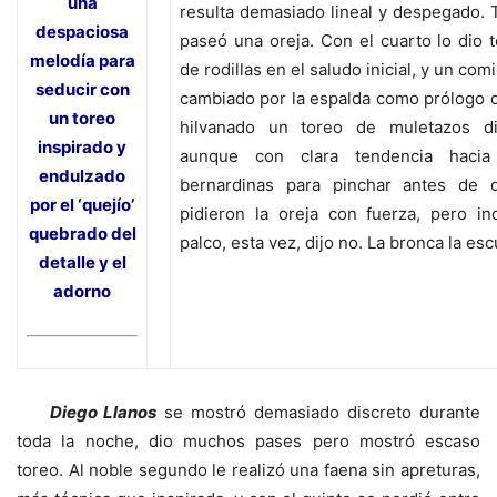
una
resulta demasiado lineal y despegado. 
despaciosa
paseó una oreja. Con el cuarto lo dio 
melodía para
de rodillas en el saludo inicial, y un co
seducir con
cambiado por la espalda como prólogo de
un toreo
hilvanado un toreo de muletazos di
inspirado y
aunque con clara tendencia hacia
endulzado
bernardinas para pinchar antes de d
por el ‘quejío’
pidieron la oreja con fuerza, pero i
quebrado del
palco, esta vez, dijo no. La bronca la e
detalle y el
adorno
Diego Llanos
se mostró demasiado discreto durante
toda la noche, dio muchos pases pero mostró escaso
toreo. Al noble segundo le realizó una faena sin apreturas,