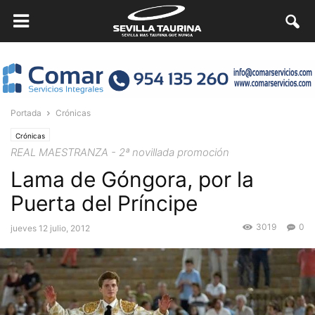
Portada
Crónicas
Crónicas
REAL MAESTRANZA - 2ª novillada promoción
Lama de Góngora, por la
Puerta del Príncipe
3019
0
jueves 12 julio, 2012