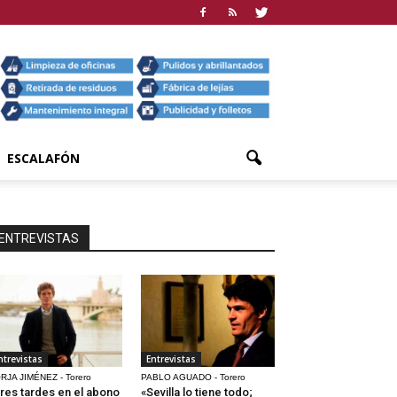
ESCALAFÓN
ENTREVISTAS
ntrevistas
Entrevistas
RJA JIMÉNEZ - Torero
PABLO AGUADO - Torero
res tardes en el abono
«Sevilla lo tiene todo;