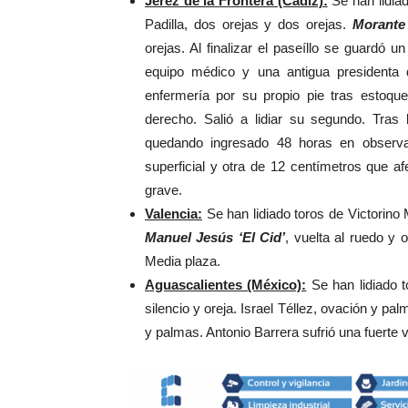
Jerez de la Frontera (Cádiz):
Se han lidia
Padilla, dos orejas y dos orejas.
Morante
orejas. Al finalizar el paseíllo se guardó u
equipo médico y una antigua presidenta 
enfermería por su propio pie tras estoqu
derecho. Salió a lidiar su segundo. Tras 
quedando ingresado 48 horas en observa
superficial y otra de 12 centímetros que af
grave.
Valencia:
Se han lidiado toros de Victorino M
Manuel Jesús ‘El Cid’
, vuelta al ruedo y 
Media plaza.
Aguascalientes (México):
Se han lidiado t
silencio y oreja. Israel Téllez, ovación y 
y palmas. Antonio Barrera sufrió una fuerte v