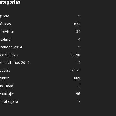
ategorías
genda
1
ónicas
634
trevistas
34
calafón
4
scalafón 2014
1
toNoticias
1.150
s sevillanos 2014
14
ticias
7.171
pinión
889
blicidad
1
eportajes
96
n categoría
7