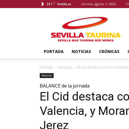
C
24.1
viernes, agosto 7, 2026
C
Sevilla,es
Sevilla
Taurina
PORTADA
NOTICIAS
CRÓNICAS
Portada
Noticias
El Cid destaca con los ‘victorino
Noticias
BALANCE de la jornada
El Cid destaca co
Valencia, y Mora
Jerez