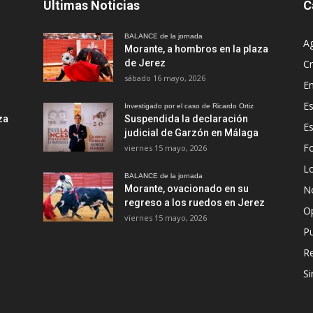
Últimas Noticias
C
BALANCE de la jornada
A
Morante, a hombros en la plaza
de Jerez
Cr
sábado 16 mayo, 2026
En
Es
Investigado por el caso de Ricardo Ortiz
za
Suspendida la declaración
E
judicial de Garzón en Málaga
Fo
viernes 15 mayo, 2026
Lo
BALANCE de la jornada
Morante, ovacionado en su
No
regreso a los ruedos en Jerez
O
viernes 15 mayo, 2026
Pu
R
Si