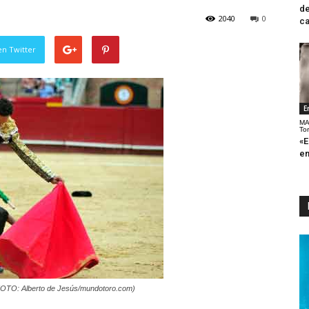
de
2040
0
ca
en Twitter
E
MA
To
«E
en
. (FOTO: Alberto de Jesús/mundotoro.com)