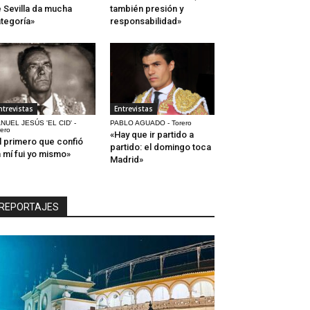
 Sevilla da mucha
también presión y
tegoría»
responsabilidad»
ntrevistas
Entrevistas
NUEL JESÚS 'EL CID' -
PABLO AGUADO - Torero
rero
«Hay que ir partido a
l primero que confió
partido: el domingo toca
 mí fui yo mismo»
Madrid»
REPORTAJES