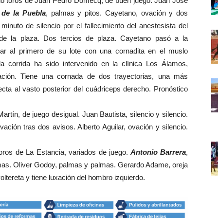
do toros de Juan Pedro Domecq, de buen juego. Juan José
 de la Puebla
, palmas y pitos. Cayetano, ovación y dos
n minuto de silencio por el fallecimiento del anestesista del
de la plaza. Dos tercios de plaza. Cayetano pasó a la
ear al primero de su lote con una cornadita en el muslo
la corrida ha sido intervenido en la clínica Los Álamos,
ción. Tiene una cornada de dos trayectorias, una más
ecta al vasto posterior del cuádriceps derecho. Pronóstico
artín, de juego desigual. Juan Bautista, silencio y silencio.
ovación tras dos avisos. Alberto Aguilar, ovación y silencio.
oros de La Estancia, variados de juego.
Antonio Barrera
,
palmas. Oliver Godoy, palmas y palmas. Gerardo Adame, oreja
oltereta y tiene luxación del hombro izquierdo.