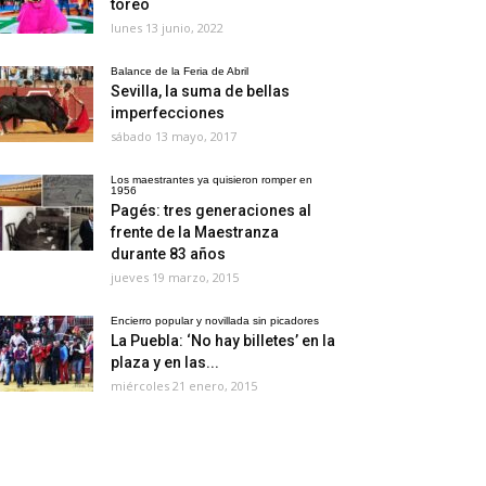
toreo
lunes 13 junio, 2022
Balance de la Feria de Abril
Sevilla, la suma de bellas
imperfecciones
sábado 13 mayo, 2017
Los maestrantes ya quisieron romper en
1956
Pagés: tres generaciones al
frente de la Maestranza
durante 83 años
jueves 19 marzo, 2015
Encierro popular y novillada sin picadores
La Puebla: ‘No hay billetes’ en la
plaza y en las...
miércoles 21 enero, 2015