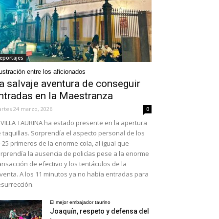
eportajes
ustración entre los aficionados
a salvaje aventura de conseguir
ntradas en la Maestranza
rtes 24 marzo, 2026
0
VILLA TAURINA ha estado presente en la apertura
 taquillas. Sorprendía el aspecto personal de los
-25 primeros de la enorme cola, al igual que
rprendía la ausencia de policías pese a la enorme
ansacción de efectivo y los tentáculos de la
venta. A los 11 minutos ya no había entradas para
surrección.
El mejor embajador taurino
Joaquín, respeto y defensa del