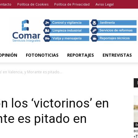
ontacto
Política de Cookies
Política de Privacidad
Aviso Legal
OPINIÓN
FOTONOTICIAS
REPORTAJES
ENTREVISTAS
s’ en Valencia, y Morante es pitado...
n los ‘victorinos’ en
nte es pitado en
E
BO
«T