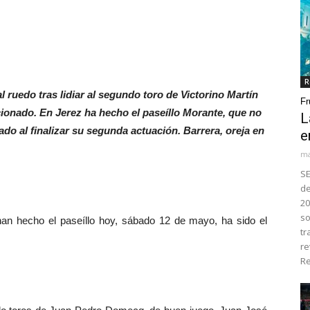
R
al ruedo tras lidiar al segundo toro de Victorino Martín
Fr
acionado. En Jerez ha hecho el paseíllo Morante, que no
L
ado al finalizar su segunda actuación. Barrera, oreja en
e
ma
SE
de
20
so
n hecho el paseíllo hoy, sábado 12 de mayo, ha sido el
tr
re
Re