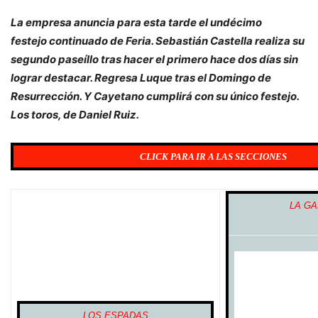
La empresa anuncia para esta tarde el undécimo
festejo continuado de Feria. Sebastián Castella realiza su
segundo paseíllo tras hacer el primero hace dos días sin
lograr destacar. Regresa Luque tras el Domingo de
Resurrección. Y Cayetano cumplirá con su único festejo.
Los toros, de Daniel Ruiz.
CLICK PARA IR A LAS SECCIONES
LA G
LOS ESPADAS