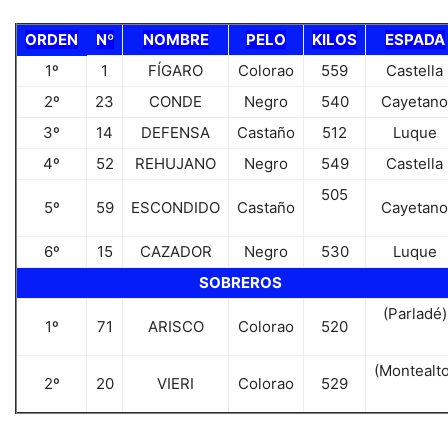
ORDEN
Nº
NOMBRE
PELO
KILOS
ESPADA
1º
1
FÍGARO
Colorao
559
Castella
2º
23
CONDE
Negro
540
Cayetano
3º
14
DEFENSA
Castaño
512
Luque
4º
52
REHUJANO
Negro
549
Castella
505
5º
59
ESCONDIDO
Castaño
Cayetano
6º
15
CAZADOR
Negro
530
Luque
SOBREROS
(Parladé)
1º
71
ARISCO
Colorao
520
(Montealto
2º
20
VIERI
Colorao
529