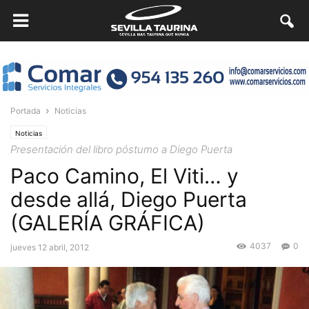
Portada
Noticias
Noticias
Presentación del libro póstumo a Diego Puerta
Paco Camino, El Viti… y
desde allá, Diego Puerta
(GALERÍA GRÁFICA)
4037
0
jueves 12 abril, 2012