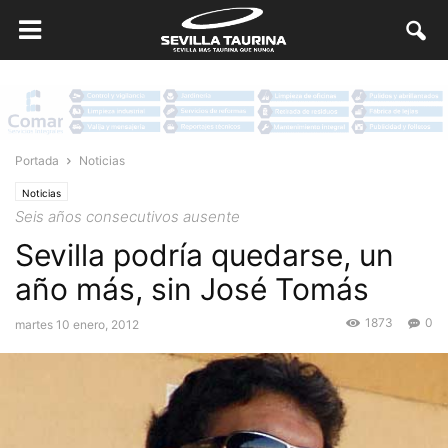
Portada
Noticias
Noticias
Seis años consecutivos ausente
Sevilla podría quedarse, un
año más, sin José Tomás
1873
0
martes 10 enero, 2012