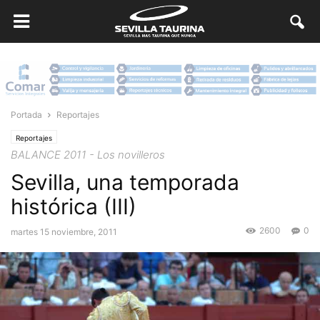
Portada
Reportajes
Reportajes
BALANCE 2011 - Los novilleros
Sevilla, una temporada
histórica (III)
2600
0
martes 15 noviembre, 2011