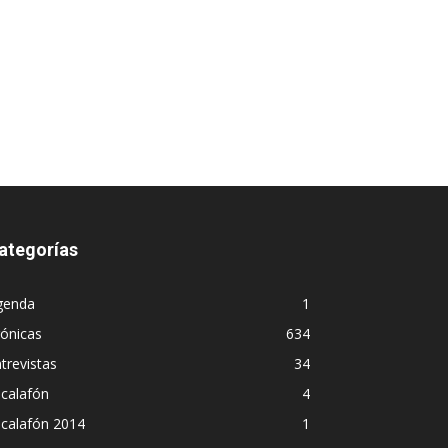
ategorías
genda
1
ónicas
634
trevistas
34
calafón
4
scalafón 2014
1