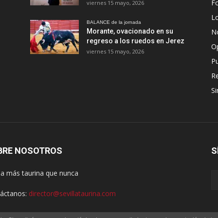
Fo
viernes 15 mayo, 2026
Lo
BALANCE de la jornada
Morante, ovacionado en su
No
regreso a los ruedos en Jerez
O
viernes 15 mayo, 2026
Pu
R
Si
BRE NOSOTROS
S
lla más taurina que nunca
áctanos:
director@sevillataurina.com