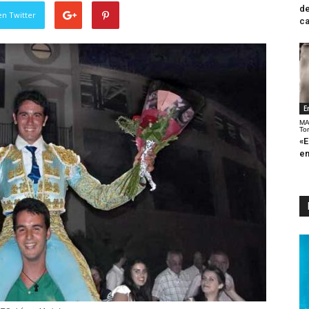
de
en Twitter
ca
E
MA
To
«E
en