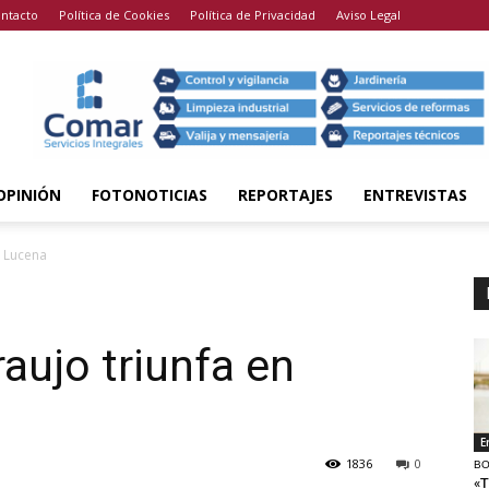
ntacto
Política de Cookies
Política de Privacidad
Aviso Legal
OPINIÓN
FOTONOTICIAS
REPORTAJES
ENTREVISTAS
n Lucena
raujo triunfa en
E
1836
0
BO
«T