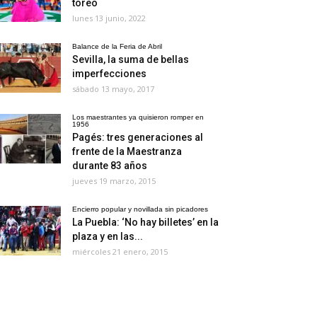
toreo
lunes 13 junio, 2022
Balance de la Feria de Abril
Sevilla, la suma de bellas
imperfecciones
sábado 13 mayo, 2017
Los maestrantes ya quisieron romper en
1956
Pagés: tres generaciones al
frente de la Maestranza
durante 83 años
jueves 19 marzo, 2015
Encierro popular y novillada sin picadores
La Puebla: ‘No hay billetes’ en la
plaza y en las...
miércoles 21 enero, 2015