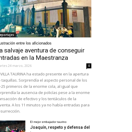
eportajes
ustración entre los aficionados
a salvaje aventura de conseguir
ntradas en la Maestranza
rtes 24 marzo, 2026
0
VILLA TAURINA ha estado presente en la apertura
 taquillas. Sorprendía el aspecto personal de los
-25 primeros de la enorme cola, al igual que
rprendía la ausencia de policías pese a la enorme
ansacción de efectivo y los tentáculos de la
venta. A los 11 minutos ya no había entradas para
surrección.
El mejor embajador taurino
Joaquín, respeto y defensa del