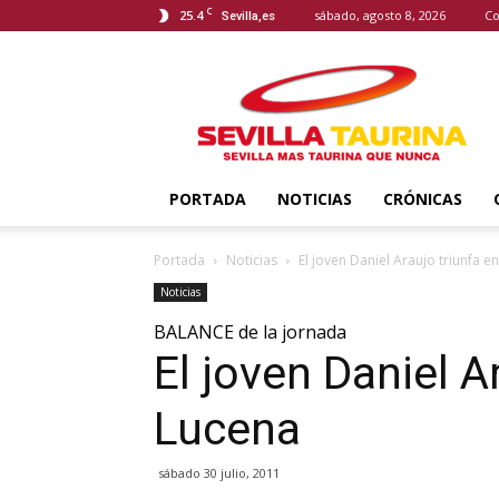
C
25.4
sábado, agosto 8, 2026
Co
Sevilla,es
Sevilla
Taurina
PORTADA
NOTICIAS
CRÓNICAS
Portada
Noticias
El joven Daniel Araujo triunfa e
Noticias
BALANCE de la jornada
El joven Daniel A
Lucena
sábado 30 julio, 2011