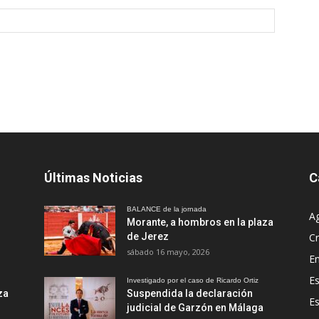
Últimas Noticias
C
BALANCE de la jornada
A
Morante, a hombros en la plaza
de Jerez
Cr
sábado 16 mayo, 2026
En
Es
Investigado por el caso de Ricardo Ortiz
za
Suspendida la declaración
E
judicial de Garzón en Málaga