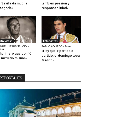
 Sevilla da mucha
también presión y
tegoría»
responsabilidad»
ntrevistas
Entrevistas
NUEL JESÚS 'EL CID' -
PABLO AGUADO - Torero
rero
«Hay que ir partido a
l primero que confió
partido: el domingo toca
 mí fui yo mismo»
Madrid»
REPORTAJES