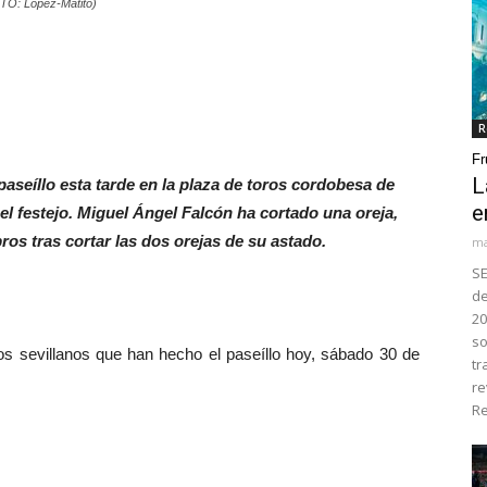
OTO: López-Matito)
R
Fr
L
paseíllo esta tarde en la plaza de toros cordobesa de
e
l festejo. Miguel Ángel Falcón ha cortado una oreja,
ros tras cortar las dos orejas de su astado.
ma
SE
de
20
so
 sevillanos que han hecho el paseíllo hoy, sábado 30 de
tr
re
Re