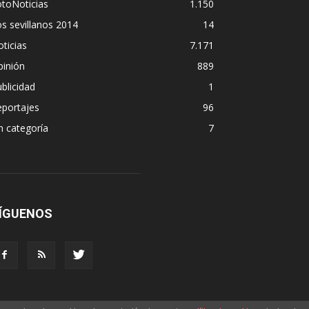
toNoticias
1.150
s sevillanos 2014
14
ticias
7.171
pinión
889
blicidad
1
eportajes
96
n categoría
7
ÍGUENOS