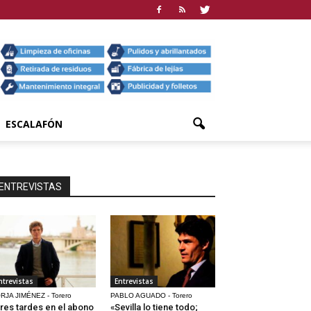
ESCALAFÓN
ENTREVISTAS
ntrevistas
Entrevistas
RJA JIMÉNEZ - Torero
PABLO AGUADO - Torero
res tardes en el abono
«Sevilla lo tiene todo;