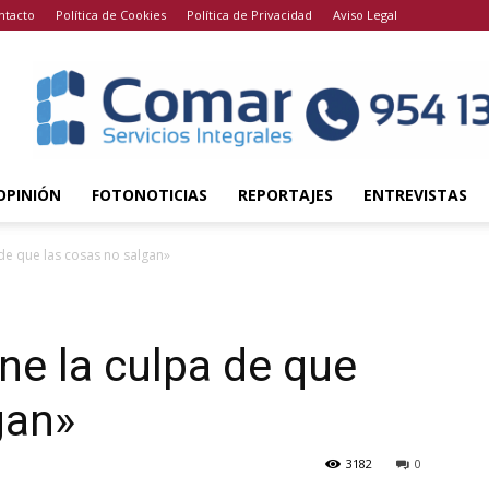
ntacto
Política de Cookies
Política de Privacidad
Aviso Legal
OPINIÓN
FOTONOTICIAS
REPORTAJES
ENTREVISTAS
de que las cosas no salgan»
ne la culpa de que
gan»
3182
0