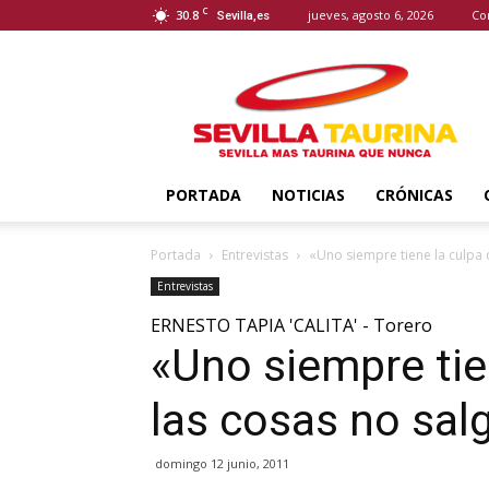
C
30.8
jueves, agosto 6, 2026
Co
Sevilla,es
Sevilla
Taurina
PORTADA
NOTICIAS
CRÓNICAS
Portada
Entrevistas
«Uno siempre tiene la culpa 
Entrevistas
ERNESTO TAPIA 'CALITA' - Torero
«Uno siempre tie
las cosas no sal
domingo 12 junio, 2011