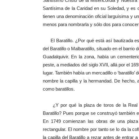
Santísimo Cristo de la Misericordia y Nuestr
Santísima de la Caridad en su Soledad, y es co
tienen una denominación oficial larguísima y 
menos para nombrarla y sólo dos para conocer
El Baratillo. ¿Por qué está así bautizada es
del Baratillo o Malbaratillo, situado en el barrio
Guadalquivir. En la zona, había un cementeri
peste, a mediados del siglo XVII, allá por el 16
lugar. También había un mercadillo o ‘baratillo’
nombre la capilla y la hermandad. De hecho,
como baratillos.
¿Y por qué la plaza de toros de la Real M
Baratillo? Pues porque se construyó también e
En 1749 comienzan las obras de una plaza de
rectangular. El nombre por tanto se lo da la cofr
la capilla del Baratillo a rezar antes de entrar 