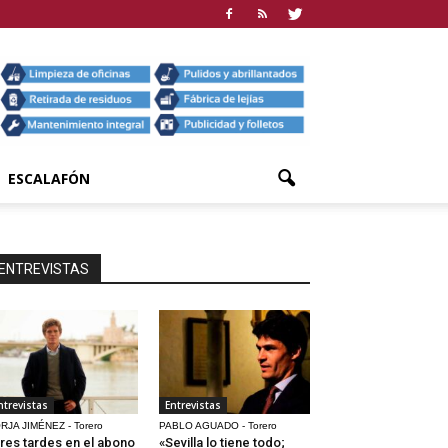
ESCALAFÓN
ENTREVISTAS
ntrevistas
Entrevistas
RJA JIMÉNEZ - Torero
PABLO AGUADO - Torero
res tardes en el abono
«Sevilla lo tiene todo;