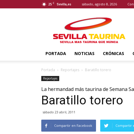
C
25
sábado, agosto 8, 2026
Con
Sevilla,es
Sevilla
Taurina
PORTADA
NOTICIAS
CRÓNICAS
Portada
Reportajes
Baratillo torero
Reportajes
La hermandad más taurina de Semana Sa
Baratillo torero
sábado 23 abril, 2011
Compartir en Facebook
Compartir 