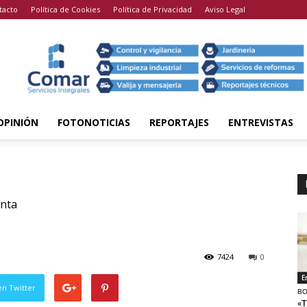
tacto
Política de Cookies
Política de Privacidad
Aviso Legal
OPINIÓN
FOTONOTICIAS
REPORTAJES
ENTREVISTAS
nta
7424
0
E
en Twitter
BO
«T