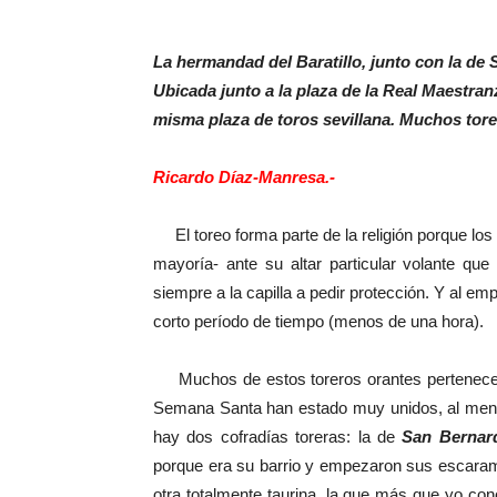
La hermandad del Baratillo, junto con la de S
Ubicada junto a la plaza de la Real Maestra
misma plaza de toros sevillana. Muchos tor
Ricardo Díaz-Manresa.-
El toreo forma parte de la religión porque los 
mayoría- ante su altar particular volante que
siempre a la capilla a pedir protección. Y al em
corto período de tiempo (menos de una hora).
Muchos de estos toreros orantes pertenecen 
Semana Santa han estado muy unidos, al meno
hay dos cofradías toreras: la de
San Bernar
porque era su barrio y empezaron sus escaramu
otra totalmente taurina, la que más que yo co