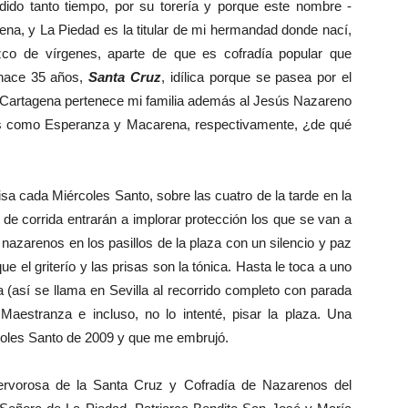
ido tanto tiempo, por su torería y porque este nombre -
agena, y La Piedad es la titular de mi hermandad donde nací,
o de vírgenes, aparte de que es cofradía popular que
 hace 35 años,
Santa Cruz
, idílica porque se pasea por el
n Cartagena pertenece mi familia además al Jesús Nazareno
das como Esperanza y Macarena, respectivamente, ¿de qué
a cada Miércoles Santo, sobre las cuatro de la tarde en la
 de corrida entrarán a implorar protección los que se van a
nazarenos en los pasillos de la plaza con un silencio y paz
que el griterío y las prisas son la tónica. Hasta le toca a uno
ia (así se llama en Sevilla al recorrido completo con parada
 Maestranza e incluso, no lo intenté, pisar la plaza. Una
rcoles Santo de 2009 y que me embrujó.
vorosa de la Santa Cruz y Cofradía de Nazarenos del