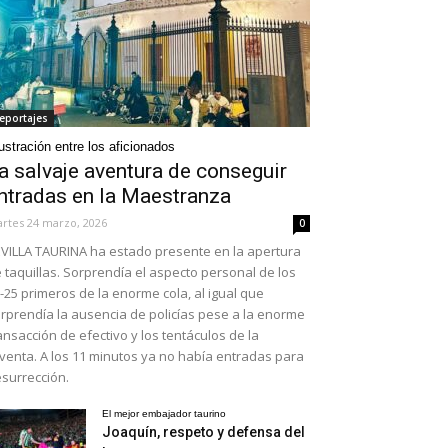
eportajes
ustración entre los aficionados
a salvaje aventura de conseguir
ntradas en la Maestranza
rtes 24 marzo, 2026
0
VILLA TAURINA ha estado presente en la apertura
 taquillas. Sorprendía el aspecto personal de los
-25 primeros de la enorme cola, al igual que
rprendía la ausencia de policías pese a la enorme
ansacción de efectivo y los tentáculos de la
venta. A los 11 minutos ya no había entradas para
surrección.
El mejor embajador taurino
Joaquín, respeto y defensa del