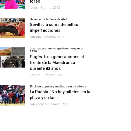
toreo
lunes 13 junio, 2022
Balance de la Feria de Abril
Sevilla, la suma de bellas
imperfecciones
sábado 13 mayo, 2017
Los maestrantes ya quisieron romper en
1956
Pagés: tres generaciones al
frente de la Maestranza
durante 83 años
jueves 19 marzo, 2015
Encierro popular y novillada sin picadores
La Puebla: ‘No hay billetes’ en la
plaza y en las...
miércoles 21 enero, 2015