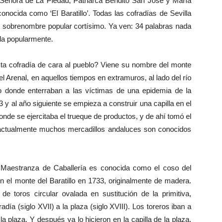
a Señora de La Piedad, Patriarca Bendito San José y María
nocida como ‘El Baratillo’. Todas las cofradías de Sevilla
un sobrenombre popular cortísimo. Ya ven: 34 palabras nada
la popularmente.
ta cofradía de cara al pueblo? Viene su nombre del monte
 del Arenal, en aquellos tiempos en extramuros, al lado del río
o donde enterraban a las víctimas de una epidemia de la
93 y al año siguiente se empieza a construir una capilla en el
 donde se ejercitaba el trueque de productos, y de ahí tomó el
 actualmente muchos mercadillos andaluces son conocidos
aestranza de Caballería es conocida como el coso del
n el monte del Baratillo en 1733, originalmente de madera.
 toros circular ovalada en sustitución de la primitiva,
adía (siglo XVII) a la plaza (siglo XVIII). Los toreros iban a
a la plaza. Y después ya lo hicieron en la capilla de la plaza,