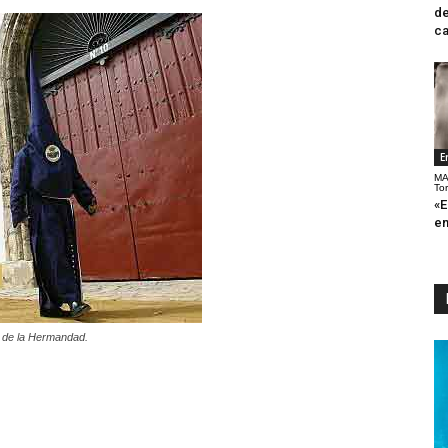
de
ca
E
MA
To
«E
en
a de la Hermandad.