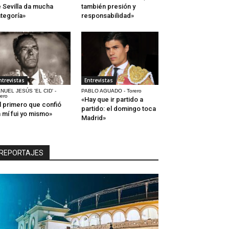
 Sevilla da mucha
también presión y
tegoría»
responsabilidad»
ntrevistas
Entrevistas
NUEL JESÚS 'EL CID' -
PABLO AGUADO - Torero
rero
«Hay que ir partido a
l primero que confió
partido: el domingo toca
 mí fui yo mismo»
Madrid»
REPORTAJES