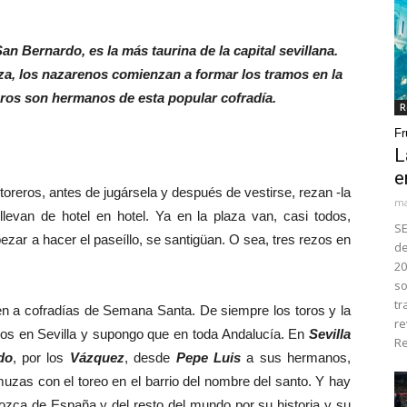
an Bernardo, es la más taurina de la capital sevillana.
nza, los nazarenos comienzan a formar los tramos en la
eros son hermanos de esta popular cofradía.
R
Fr
L
e
toreros, antes de jugársela y después de vestirse, rezan -la
ma
 llevan de hotel en hotel. Ya en la plaza van, casi todos,
SE
pezar a hacer el paseíllo, se santigüan. O sea, tres rezos en
de
20
so
tr
a cofradías de Semana Santa. De siempre los toros y la
re
s en Sevilla y supongo que en toda Andalucía. En
Sevilla
Re
do
, por los
Vázquez
, desde
Pepe Luis
a sus hermanos,
zas con el toreo en el barrio del nombre del santo. Y hay
nozca de España y del resto del mundo por su historia y su