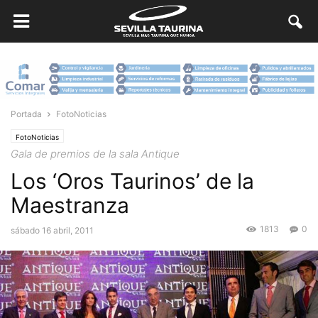
Portada
FotoNoticias
FotoNoticias
Gala de premios de la sala Antique
Los ‘Oros Taurinos’ de la
Maestranza
1813
0
sábado 16 abril, 2011