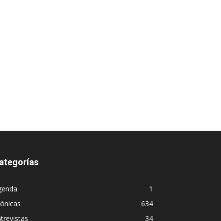
ategorías
genda
1
ónicas
634
trevistas
34