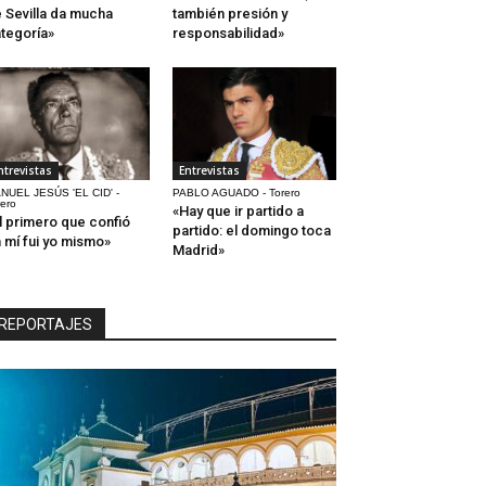
 Sevilla da mucha
también presión y
tegoría»
responsabilidad»
ntrevistas
Entrevistas
NUEL JESÚS 'EL CID' -
PABLO AGUADO - Torero
rero
«Hay que ir partido a
l primero que confió
partido: el domingo toca
 mí fui yo mismo»
Madrid»
REPORTAJES