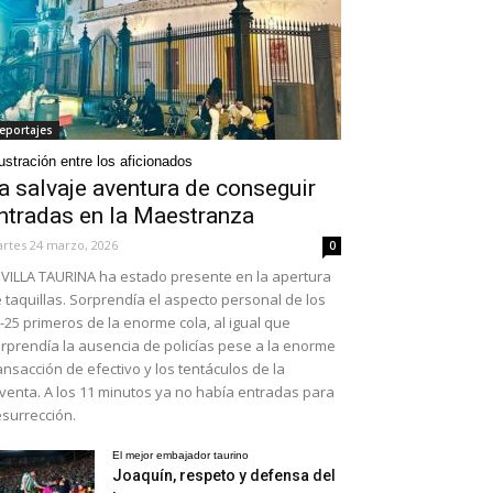
eportajes
ustración entre los aficionados
a salvaje aventura de conseguir
ntradas en la Maestranza
rtes 24 marzo, 2026
0
VILLA TAURINA ha estado presente en la apertura
 taquillas. Sorprendía el aspecto personal de los
-25 primeros de la enorme cola, al igual que
rprendía la ausencia de policías pese a la enorme
ansacción de efectivo y los tentáculos de la
venta. A los 11 minutos ya no había entradas para
surrección.
El mejor embajador taurino
Joaquín, respeto y defensa del