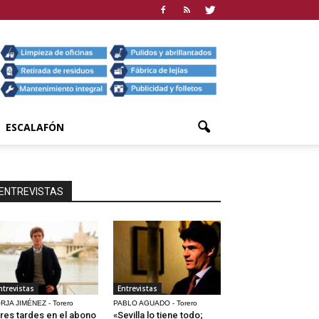
ESCALAFÓN
ENTREVISTAS
ntrevistas
Entrevistas
RJA JIMÉNEZ - Torero
PABLO AGUADO - Torero
res tardes en el abono
«Sevilla lo tiene todo;