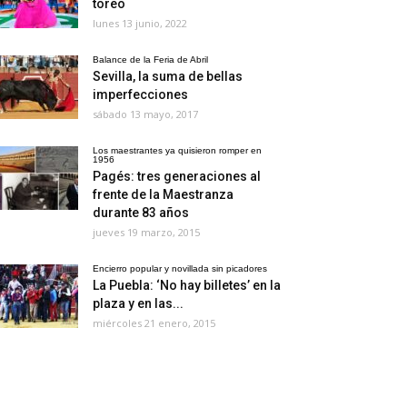
toreo
lunes 13 junio, 2022
Balance de la Feria de Abril
Sevilla, la suma de bellas
imperfecciones
sábado 13 mayo, 2017
Los maestrantes ya quisieron romper en
1956
Pagés: tres generaciones al
frente de la Maestranza
durante 83 años
jueves 19 marzo, 2015
Encierro popular y novillada sin picadores
La Puebla: ‘No hay billetes’ en la
plaza y en las...
miércoles 21 enero, 2015