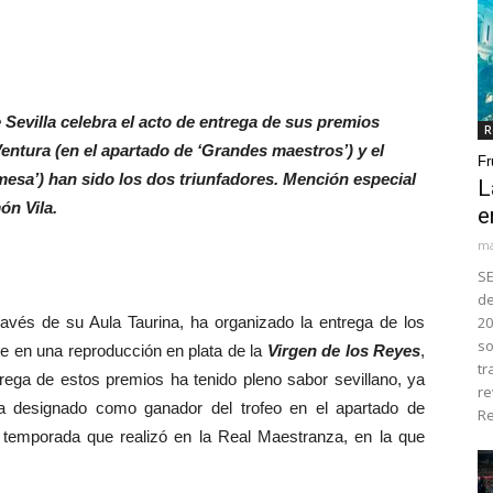
 Sevilla celebra el acto de entrega de sus premios
R
Ventura (en el apartado de ‘Grandes maestros’) y el
Fr
esa’) han sido los dos triunfadores. Mención especial
L
ón Vila.
e
ma
SE
de
través de su Aula Taurina, ha organizado la entrega de los
20
so
nte en una reproducción en plata de la
Virgen de los Reyes
,
tr
trega de estos premios ha tenido pleno sabor sevillano, ya
re
 designado como ganador del trofeo en el apartado de
Re
a temporada que realizó en la Real Maestranza, en la que