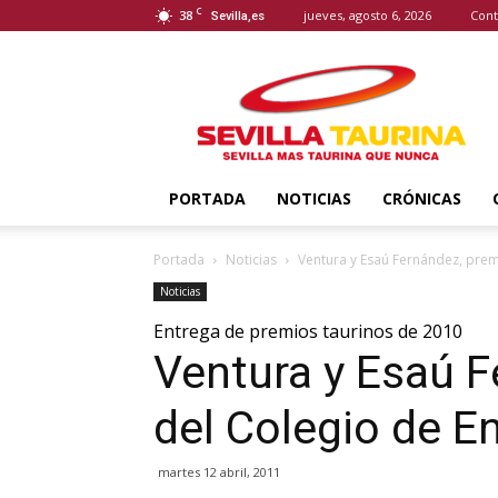
C
38
jueves, agosto 6, 2026
Cont
Sevilla,es
Sevilla
Taurina
PORTADA
NOTICIAS
CRÓNICAS
Portada
Noticias
Ventura y Esaú Fernández, prem
Noticias
Entrega de premios taurinos de 2010
Ventura y Esaú 
del Colegio de E
martes 12 abril, 2011