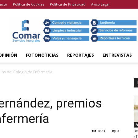
acto
Política de Cookies
Política de Privacidad
Aviso Legal
OPINIÓN
FOTONOTICIAS
REPORTAJES
ENTREVISTAS
ios del Colegio de Enfermería
Fernández, premios
nfermería
E
1823
0
BO
«T