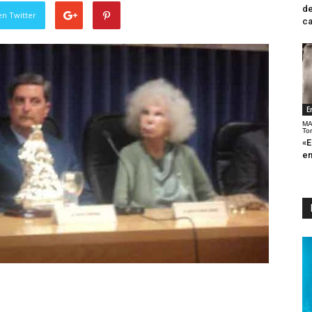
de
en Twitter
ca
E
MA
To
«E
en