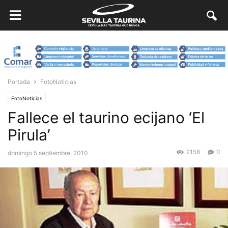
Portada
FotoNoticias
FotoNoticias
Fallece el taurino ecijano ‘El
Pirula’
2158
0
domingo 5 septiembre, 2010