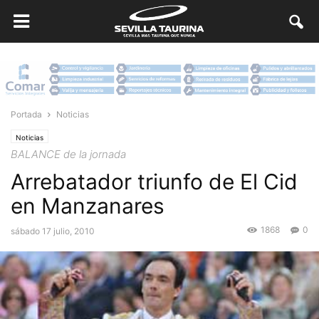
Portada
Noticias
Noticias
BALANCE de la jornada
Arrebatador triunfo de El Cid
en Manzanares
1868
0
sábado 17 julio, 2010