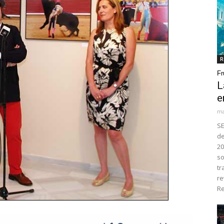
R
Fr
L
e
ma
SE
de
20
so
tr
re
Re