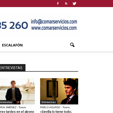
ESCALAFÓN
ENTREVISTAS
ntrevistas
Entrevistas
RJA JIMÉNEZ - Torero
PABLO AGUADO - Torero
res tardes en el abono
«Sevilla lo tiene todo;