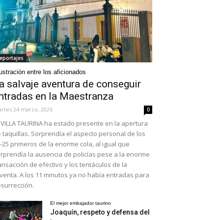
eportajes
ustración entre los aficionados
a salvaje aventura de conseguir
ntradas en la Maestranza
rtes 24 marzo, 2026
0
VILLA TAURINA ha estado presente en la apertura
 taquillas. Sorprendía el aspecto personal de los
-25 primeros de la enorme cola, al igual que
rprendía la ausencia de policías pese a la enorme
ansacción de efectivo y los tentáculos de la
venta. A los 11 minutos ya no había entradas para
surrección.
El mejor embajador taurino
Joaquín, respeto y defensa del