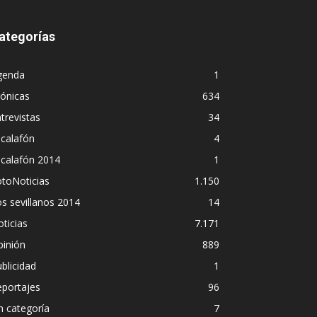
ategorías
genda
1
ónicas
634
trevistas
34
calafón
4
scalafón 2014
1
toNoticias
1.150
s sevillanos 2014
14
ticias
7.171
pinión
889
blicidad
1
eportajes
96
n categoría
7