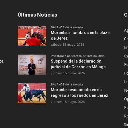
Últimas Noticias
C
BALANCE de la jornada
A
Morante, a hombros en la plaza
de Jerez
Cr
sábado 16 mayo, 2026
En
Es
Investigado por el caso de Ricardo Ortiz
za
Suspendida la declaración
E
judicial de Garzón en Málaga
Fo
viernes 15 mayo, 2026
Lo
BALANCE de la jornada
Morante, ovacionado en su
No
regreso a los ruedos en Jerez
O
viernes 15 mayo, 2026
Pu
R
Si