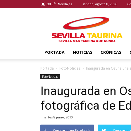
C
38.3
sábado, agosto 8, 2026
Co
Sevilla,es
Sevilla
Taurina
PORTADA
NOTICIAS
CRÓNICAS
Portada
FotoNoticias
Inaugurada en Osuna una e
FotoNoticias
Inaugurada en O
fotográfica de 
martes 8 junio, 2010
Compartir en Facebook
Compartir 