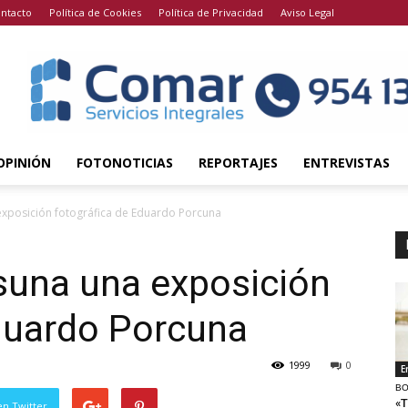
ntacto
Política de Cookies
Política de Privacidad
Aviso Legal
OPINIÓN
FOTONOTICIAS
REPORTAJES
ENTREVISTAS
xposición fotográfica de Eduardo Porcuna
suna una exposición
Eduardo Porcuna
1999
0
E
BO
«T
en Twitter