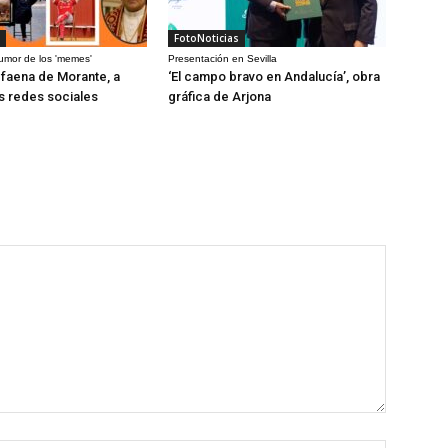
FotoNoticias
humor de los 'memes'
Presentación en Sevilla
a faena de Morante, a
‘El campo bravo en Andalucía’, obra
as redes sociales
gráfica de Arjona