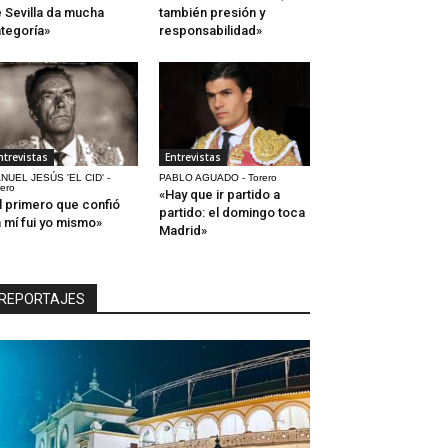
 Sevilla da mucha
también presión y
tegoría»
responsabilidad»
ntrevistas
Entrevistas
NUEL JESÚS 'EL CID' -
PABLO AGUADO - Torero
rero
«Hay que ir partido a
l primero que confió
partido: el domingo toca
 mí fui yo mismo»
Madrid»
REPORTAJES