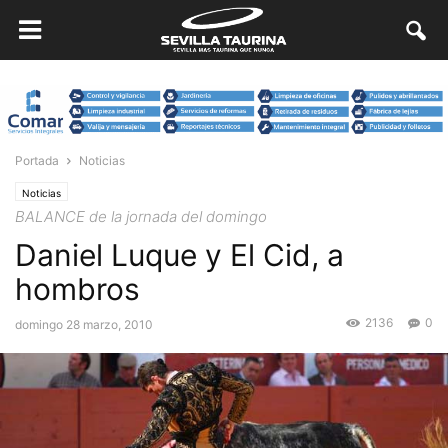
Portada
Noticias
Noticias
BALANCE de la jornada del domingo
Daniel Luque y El Cid, a
hombros
2136
0
domingo 28 marzo, 2010