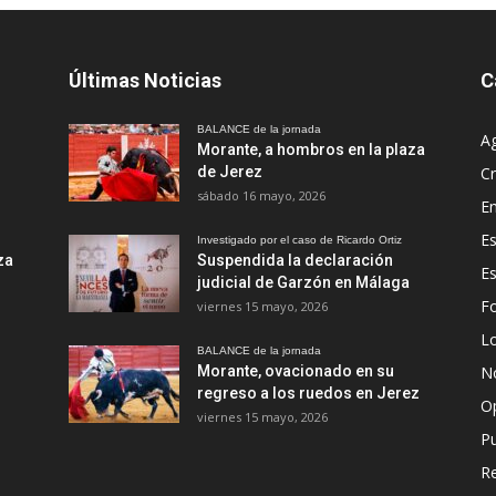
Últimas Noticias
C
BALANCE de la jornada
A
Morante, a hombros en la plaza
de Jerez
Cr
sábado 16 mayo, 2026
En
Es
Investigado por el caso de Ricardo Ortiz
za
Suspendida la declaración
E
judicial de Garzón en Málaga
Fo
viernes 15 mayo, 2026
Lo
BALANCE de la jornada
Morante, ovacionado en su
No
regreso a los ruedos en Jerez
O
viernes 15 mayo, 2026
Pu
R