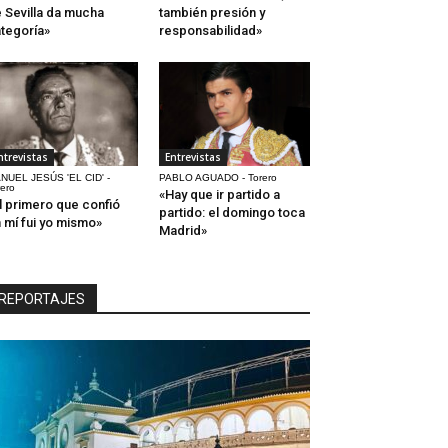
 Sevilla da mucha
también presión y
tegoría»
responsabilidad»
ntrevistas
Entrevistas
NUEL JESÚS 'EL CID' -
PABLO AGUADO - Torero
rero
«Hay que ir partido a
l primero que confió
partido: el domingo toca
 mí fui yo mismo»
Madrid»
REPORTAJES