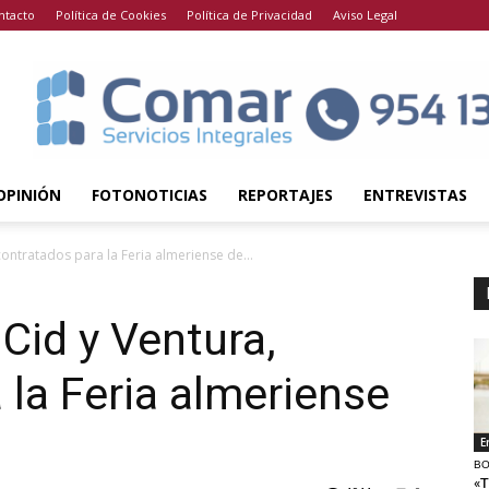
ntacto
Política de Cookies
Política de Privacidad
Aviso Legal
OPINIÓN
FOTONOTICIAS
REPORTAJES
ENTREVISTAS
 contratados para la Feria almeriense de...
 Cid y Ventura,
 la Feria almeriense
E
BO
«T