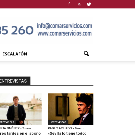
ESCALAFÓN
ENTREVISTAS
ntrevistas
Entrevistas
RJA JIMÉNEZ - Torero
PABLO AGUADO - Torero
res tardes en el abono
«Sevilla lo tiene todo;