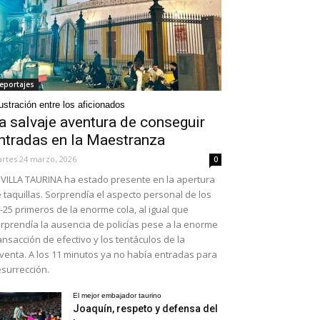
eportajes
ustración entre los aficionados
a salvaje aventura de conseguir
ntradas en la Maestranza
rtes 24 marzo, 2026
0
VILLA TAURINA ha estado presente en la apertura
 taquillas. Sorprendía el aspecto personal de los
-25 primeros de la enorme cola, al igual que
rprendía la ausencia de policías pese a la enorme
ansacción de efectivo y los tentáculos de la
venta. A los 11 minutos ya no había entradas para
surrección.
El mejor embajador taurino
Joaquín, respeto y defensa del