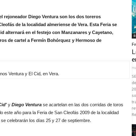
 el rejoneador Diego Ventura son los dos toreros
leofás de la localidad almeriense de Vera. Esta Feria se
Cid alternará en el festejo con Manzanares y Cayetano,
R
ros de cartel a Fermín Bohórquez y Hermoso de
Fr
L
e
ma
anos Ventura y El Cid, en Vera.
SE
de
20
so
tr
Cid'
y
Diego Ventura
se acartelan en las dos corridas de toros
re
 este año para la Feria de San Cleofás 2009 de la localidad
Re
se celebrarán los días 25 y 27 de septiembre.