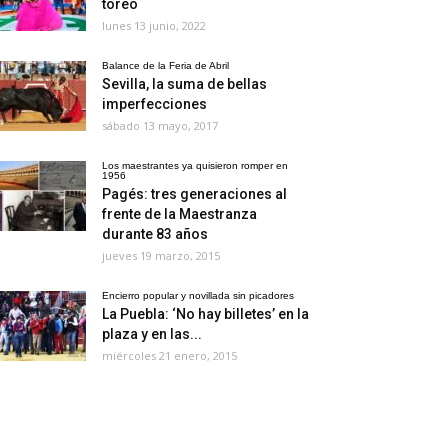
toreo
lunes 13 junio, 2022
Balance de la Feria de Abril
Sevilla, la suma de bellas
imperfecciones
sábado 13 mayo, 2017
Los maestrantes ya quisieron romper en
1956
Pagés: tres generaciones al
frente de la Maestranza
durante 83 años
jueves 19 marzo, 2015
Encierro popular y novillada sin picadores
La Puebla: ‘No hay billetes’ en la
plaza y en las...
miércoles 21 enero, 2015