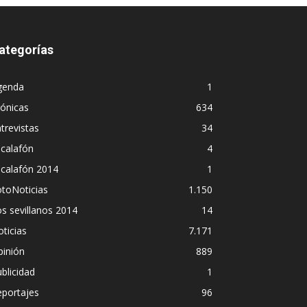
ategorías
genda
1
ónicas
634
trevistas
34
calafón
4
scalafón 2014
1
toNoticias
1.150
s sevillanos 2014
14
ticias
7.171
pinión
889
blicidad
1
eportajes
96