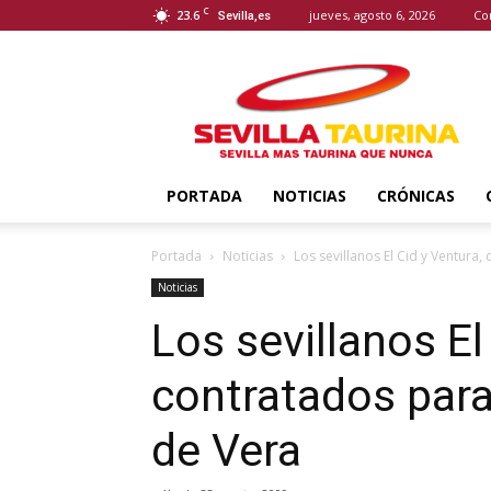
C
23.6
jueves, agosto 6, 2026
Co
Sevilla,es
Sevilla
Taurina
PORTADA
NOTICIAS
CRÓNICAS
Portada
Noticias
Los sevillanos El Cid y Ventura,
Noticias
Los sevillanos El
contratados para
de Vera