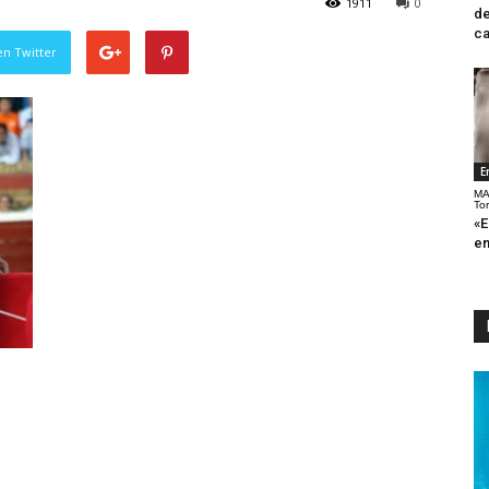
1911
0
de
ca
en Twitter
E
MA
To
«E
en