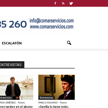
ESCALAFÓN
ENTREVISTAS
ntrevistas
Entrevistas
RJA JIMÉNEZ - Torero
PABLO AGUADO - Torero
res tardes en el abono
«Sevilla lo tiene todo;