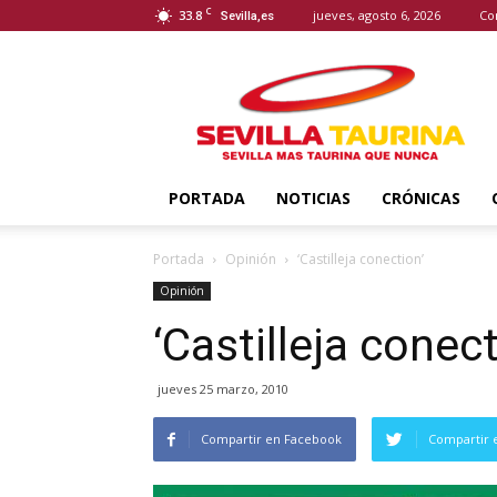
C
33.8
jueves, agosto 6, 2026
Co
Sevilla,es
Sevilla
Taurina
PORTADA
NOTICIAS
CRÓNICAS
Portada
Opinión
‘Castilleja conection’
Opinión
‘Castilleja conect
jueves 25 marzo, 2010
Compartir en Facebook
Compartir 