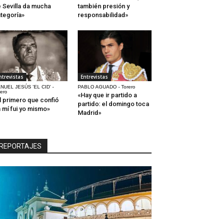
 Sevilla da mucha
también presión y
tegoría»
responsabilidad»
ntrevistas
Entrevistas
NUEL JESÚS 'EL CID' -
PABLO AGUADO - Torero
rero
«Hay que ir partido a
l primero que confió
partido: el domingo toca
 mí fui yo mismo»
Madrid»
REPORTAJES