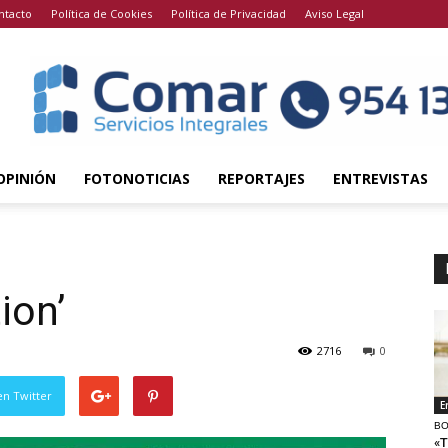
ntacto
Política de Cookies
Política de Privacidad
Aviso Legal
OPINIÓN
FOTONOTICIAS
REPORTAJES
ENTREVISTAS
ion’
2716
0
en Twitter
E
BO
«T