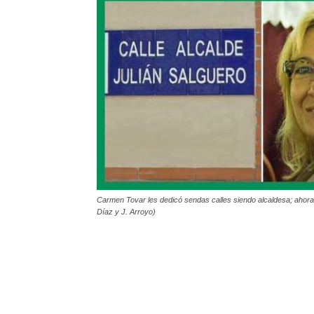
Carmen Tovar les dedicó sendas calles siendo alcaldesa; ahor
Díaz y J. Arroyo)