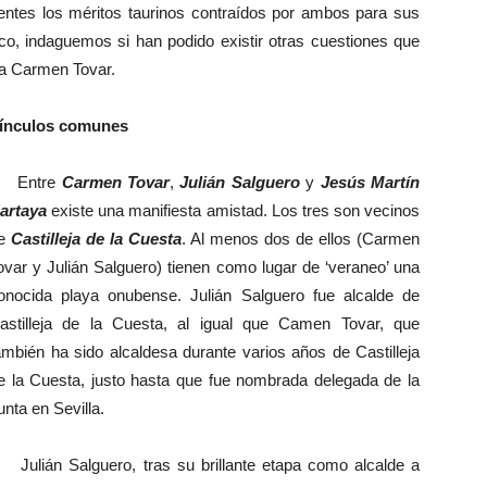
ntes los méritos taurinos contraídos por ambos para sus
co, indaguemos si han podido existir otras cuestiones que
ada Carmen Tovar.
ínculos comunes
Entre
Carmen Tovar
,
Julián Salguero
y
Jesús Martín
artaya
existe una manifiesta amistad. Los tres son vecinos
e
Castilleja de la Cuesta
. Al menos dos de ellos (Carmen
ovar y Julián Salguero) tienen como lugar de ‘veraneo’ una
onocida playa onubense. Julián Salguero fue alcalde de
astilleja de la Cuesta, al igual que Camen Tovar, que
ambién ha sido alcaldesa durante varios años de Castilleja
e la Cuesta, justo hasta que fue nombrada delegada de la
unta en Sevilla.
ulián Salguero, tras su brillante etapa como alcalde a