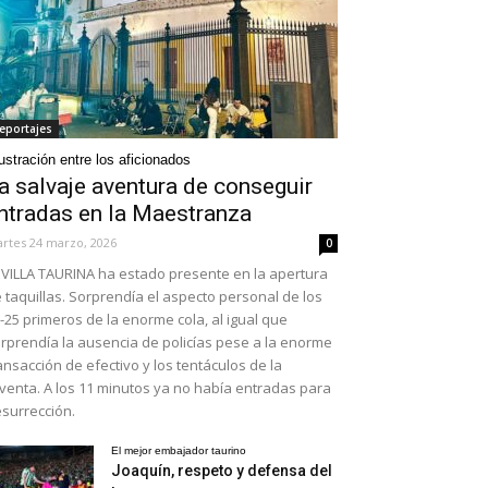
eportajes
ustración entre los aficionados
a salvaje aventura de conseguir
ntradas en la Maestranza
rtes 24 marzo, 2026
0
VILLA TAURINA ha estado presente en la apertura
 taquillas. Sorprendía el aspecto personal de los
-25 primeros de la enorme cola, al igual que
rprendía la ausencia de policías pese a la enorme
ansacción de efectivo y los tentáculos de la
venta. A los 11 minutos ya no había entradas para
surrección.
El mejor embajador taurino
Joaquín, respeto y defensa del