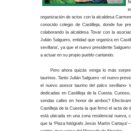
f
e
organización de actos con la alcaldesa Carme
conocido colegio de Castilleja, donde fue p
colaborando la alcaldesa Tovar con la asociac
Julián Salguero, entidad que organiza en Casti
sevillana’, ya que el nuevo presidente Salguero 
a actuar en su propio pueblo cantando.
Pero ahora quizás venga lo más sorprend
taurinos. Tanto Julián Salguero –el nuevo pres
el nuevo asesor taurino del palco sevillano
dedicadas en Castilleja de la Cuesta. Curios
sendas calles en honor de ambos? Efectivam
Castilleja de la Cuesta la que firmó el acta de 
está ubicada en una zona residencial nueva, c
que la ‘Plaza fotógrafo Jesús Martín Cartaya’ –
centro, muy cerca del Mercado de Abastos.