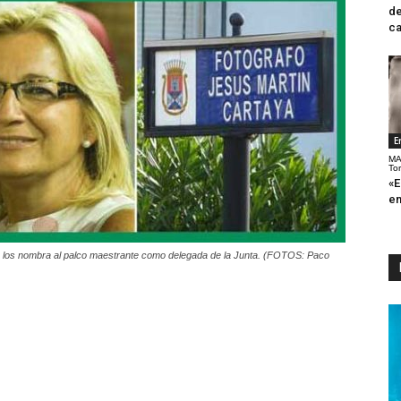
de
ca
E
MA
To
«E
en
a los nombra al palco maestrante como delegada de la Junta. (FOTOS: Paco