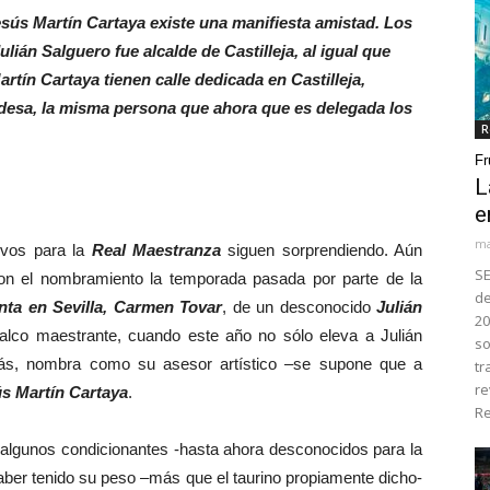
sús Martín Cartaya existe una manifiesta amistad. Los
ulián Salguero fue alcalde de Castilleja, al igual que
tín Cartaya tienen calle dedicada en Castilleja,
desa, la misma persona que ahora que es delegada los
R
Fr
L
e
ma
vos para la
Real Maestranza
siguen sorprendiendo. Aún
SE
on el nombramiento la temporada pasada por parte de la
de
nta en Sevilla, Carmen Tovar
, de un desconocido
Julián
20
alco maestrante, cuando este año no sólo eleva a Julián
so
emás, nombra como su asesor artístico –se supone que a
tr
re
s Martín Cartaya
.
Re
 algunos condicionantes -hasta ahora desconocidos para la
aber tenido su peso –más que el taurino propiamente dicho-