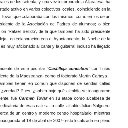
inales de los setenta, y una vez incorporado a Aljarafesa, ha
stado activo en varios colectivos locales, coincidiendo en la
n Tovar, que colaboraba con los mismos, como en los de un
residente de la Asociación de Padres de alumnos; o bien
ión ‘Rafael Bellido’, de la que también ha sido presidente
lleja –en colaboración con el Ayuntamiento- la ‘Noche de la
es muy aficionado al cante y la guitarra; incluso ha llegado
ente de este peculiar
‘Castilleja conection’
con tintes
idente de la Maestranza- como el fotógrafo Martín Cartaya –
- también tienen en común que disponen de sendas calles
o, ¿verdad? Pues, ¿saben bajo qué alcaldía se inauguraron
ente, fue
Carmen Tovar
en su etapa como alcaldesa de
dedicatoria de esas calles. La calle ‘alcalde Julián Salguero’
erca de un centro y moderno centro hospitalario, mientras
inaugurada el 19 de abril de 2007- está localizada en pleno