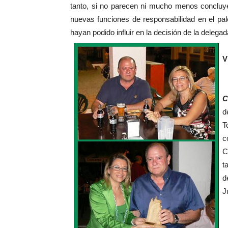
tanto, si no parecen ni mucho menos concluye
nuevas funciones de responsabilidad en el pal
hayan podido influir en la decisión de la deleg
V
C
d
T
c
C
t
d
J
J