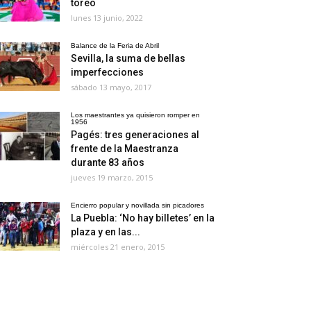
toreo
lunes 13 junio, 2022
Balance de la Feria de Abril
Sevilla, la suma de bellas
imperfecciones
sábado 13 mayo, 2017
Los maestrantes ya quisieron romper en
1956
Pagés: tres generaciones al
frente de la Maestranza
durante 83 años
jueves 19 marzo, 2015
Encierro popular y novillada sin picadores
La Puebla: ‘No hay billetes’ en la
plaza y en las...
miércoles 21 enero, 2015