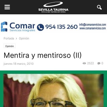
Portada
Opinión
Opinión
Mentira y mentiroso (II)
2522
0
jueves 18 marzo, 2010