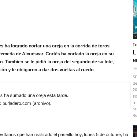
R
Fr
s ha logrado cortar una oreja en la corrida de toros
L
tremeña de Alcuéscar. Cortés ha cortado la oreja en su
e
eo. Tambien se le pidió la oreja del segundo de su lote,
ma
ión y le obligaron a dar dos vueltas al ruedo.
SE
de
20
s ha sumado una oreja esta tarde.
so
tr
burladero.com (archivo).
re
Re
llanos que han realizado el paseíllo hoy, lunes 5 de octubre, ha