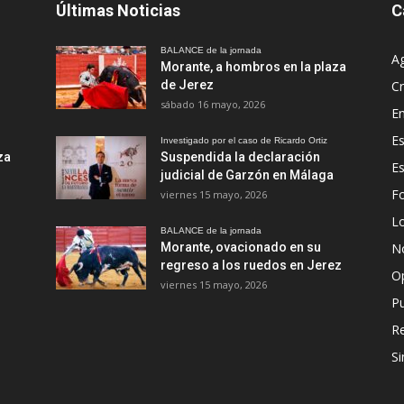
Últimas Noticias
C
BALANCE de la jornada
A
Morante, a hombros en la plaza
de Jerez
Cr
sábado 16 mayo, 2026
En
Es
Investigado por el caso de Ricardo Ortiz
za
Suspendida la declaración
E
judicial de Garzón en Málaga
Fo
viernes 15 mayo, 2026
Lo
BALANCE de la jornada
Morante, ovacionado en su
No
regreso a los ruedos en Jerez
O
viernes 15 mayo, 2026
Pu
R
Si