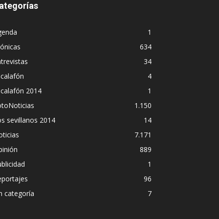
ategorías
genda
1
ónicas
634
trevistas
34
calafón
4
scalafón 2014
1
toNoticias
1.150
s sevillanos 2014
14
ticias
7.171
pinión
889
blicidad
1
eportajes
96
n categoría
7