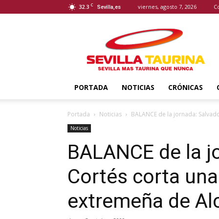
C
32.3
viernes, agosto 7, 2026
C
Sevilla,es
Sevilla
Taurina
PORTADA
NOTICIAS
CRÓNICAS
Portada
Noticias
BALANCE de la jornada: Salvador
Noticias
BALANCE de la j
Cortés corta una 
extremeña de Al