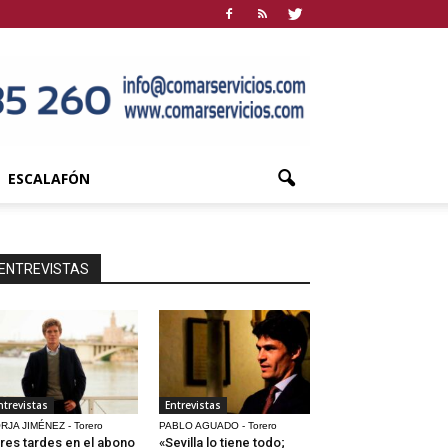
ESCALAFÓN
ENTREVISTAS
ntrevistas
Entrevistas
RJA JIMÉNEZ - Torero
PABLO AGUADO - Torero
res tardes en el abono
«Sevilla lo tiene todo;