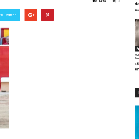
1494
0
de
ca
en Twitter
E
MA
To
«E
en