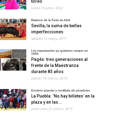
toreo
lunes 13 junio, 2022
Balance de la Feria de Abril
Sevilla, la suma de bellas
imperfecciones
sábado 13 mayo, 2017
Los maestrantes ya quisieron romper en
1956
Pagés: tres generaciones al
frente de la Maestranza
durante 83 años
jueves 19 marzo, 2015
Encierro popular y novillada sin picadores
La Puebla: ‘No hay billetes’ en la
plaza y en las...
miércoles 21 enero, 2015