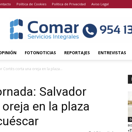
ontacto
Política de Cookies
Política de Privacidad
Aviso Legal
OPINIÓN
FOTONOTICIAS
REPORTAJES
ENTREVISTAS
 Cortés corta una oreja en la plaza...
ornada: Salvador
oreja en la plaza
cuéscar
E
BO
«T