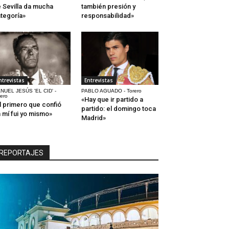
 Sevilla da mucha
también presión y
tegoría»
responsabilidad»
ntrevistas
Entrevistas
NUEL JESÚS 'EL CID' -
PABLO AGUADO - Torero
rero
«Hay que ir partido a
l primero que confió
partido: el domingo toca
 mí fui yo mismo»
Madrid»
REPORTAJES