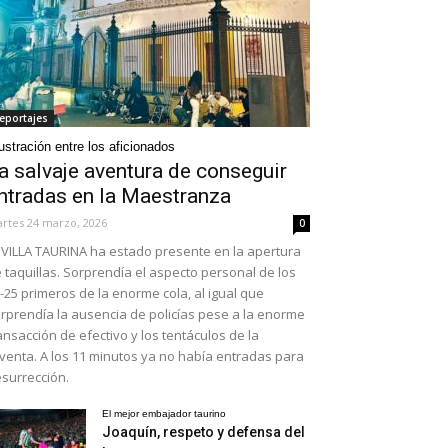
eportajes
ustración entre los aficionados
a salvaje aventura de conseguir
ntradas en la Maestranza
rtes 24 marzo, 2026
0
VILLA TAURINA ha estado presente en la apertura
 taquillas. Sorprendía el aspecto personal de los
-25 primeros de la enorme cola, al igual que
rprendía la ausencia de policías pese a la enorme
ansacción de efectivo y los tentáculos de la
venta. A los 11 minutos ya no había entradas para
surrección.
El mejor embajador taurino
Joaquín, respeto y defensa del