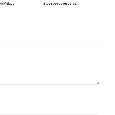
en Málaga
a los ruedos en Jerez