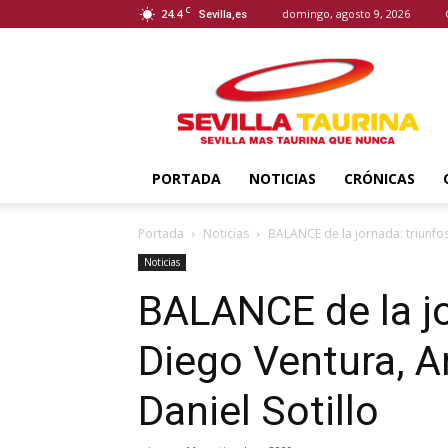
C
24.4
domingo, agosto 9, 2026
Sevilla,es
Sevilla
Taurina
PORTADA
NOTICIAS
CRÓNICAS
Portada
Noticias
BALANCE de la jornada: triunfos
Noticias
BALANCE de la jo
Diego Ventura, A
Daniel Sotillo