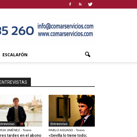
ESCALAFÓN
ENTREVISTAS
ntrevistas
Entrevistas
RJA JIMÉNEZ - Torero
PABLO AGUADO - Torero
res tardes en el abono
«Sevilla lo tiene todo;