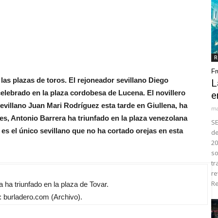
R
Fr
las plazas de toros. El rejoneador sevillano Diego
L
 celebrado en la plaza cordobesa de Lucena. El novillero
e
sevillano Juan Mari Rodríguez esta tarde en Giullena, ha
ma
es, Antonio Barrera ha triunfado en la plaza venezolana
SE
es el único sevillano que no ha cortado orejas en esta
de
20
so
tr
re
Re
 ha triunfado en la plaza de Tovar.
burladero.com (Archivo).