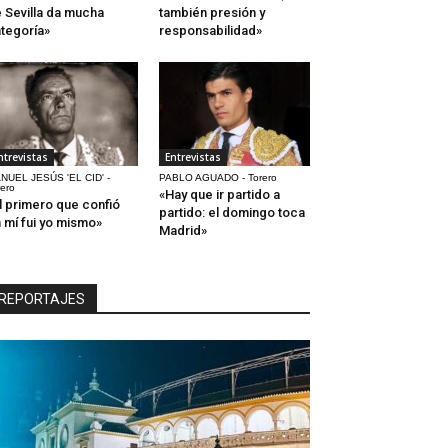
 Sevilla da mucha
también presión y
tegoría»
responsabilidad»
ntrevistas
Entrevistas
NUEL JESÚS 'EL CID' -
PABLO AGUADO - Torero
rero
«Hay que ir partido a
l primero que confió
partido: el domingo toca
 mí fui yo mismo»
Madrid»
REPORTAJES