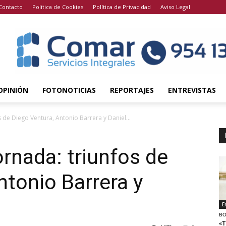
Contacto
Política de Cookies
Política de Privacidad
Aviso Legal
OPINIÓN
FOTONOTICIAS
REPORTAJES
ENTREVISTAS
 de Diego Ventura, Antonio Barrera y Daniel...
rnada: triunfos de
ntonio Barrera y
E
BO
«T