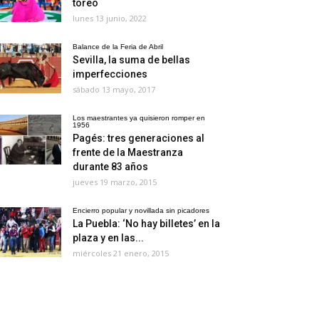
toreo
lunes 13 junio, 2022
Balance de la Feria de Abril
Sevilla, la suma de bellas
imperfecciones
sábado 13 mayo, 2017
Los maestrantes ya quisieron romper en
1956
Pagés: tres generaciones al
frente de la Maestranza
durante 83 años
jueves 19 marzo, 2015
Encierro popular y novillada sin picadores
La Puebla: ‘No hay billetes’ en la
plaza y en las...
miércoles 21 enero, 2015