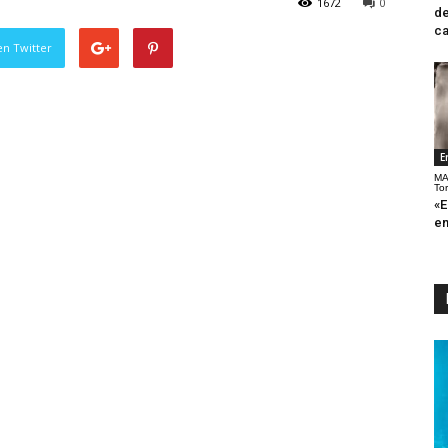
1672
0
de
ca
en Twitter
E
MA
To
«E
en