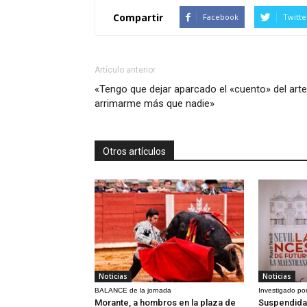
Compartir
Facebook
Twitte
Artículo anterior
«Tengo que dejar aparcado el «cuento» del arte
arrimarme más que nadie»
Otros artículos
Noticias
Noticias
BALANCE de la jornada
Investigado por
Morante, a hombros en la plaza de
Suspendida 