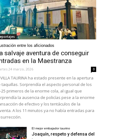
eportajes
ustración entre los aficionados
a salvaje aventura de conseguir
ntradas en la Maestranza
rtes 24 marzo, 2026
0
VILLA TAURINA ha estado presente en la apertura
 taquillas. Sorprendía el aspecto personal de los
-25 primeros de la enorme cola, al igual que
rprendía la ausencia de policías pese a la enorme
ansacción de efectivo y los tentáculos de la
venta. A los 11 minutos ya no había entradas para
surrección.
El mejor embajador taurino
Joaquín, respeto y defensa del